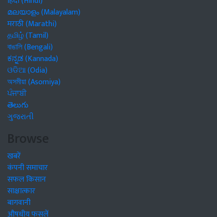
हिंदी (Hindi)
മലയാളം (Malayalam)
मराठी (Marathi)
தமிழ் (Tamil)
বাঙালি (Bengali)
ಕನ್ನಡ (Kannada)
ଓଡିଆ (Odia)
অসমীয়া (Asomiya)
ਪੰਜਾਬੀ
తెలుగు
ગુજરાતી
Browse
खबरें
कंपनी समाचार
सफल किसान
साक्षात्कार
बागवानी
औषधीय फसलें