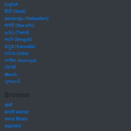
English
हिंदी (Hindi)
മലയാളം (Malayalam)
मराठी (Marathi)
தமிழ் (Tamil)
বাঙালি (Bengali)
ಕನ್ನಡ (Kannada)
ଓଡିଆ (Odia)
অসমীয়া (Asomiya)
ਪੰਜਾਬੀ
తెలుగు
ગુજરાતી
Browse
खबरें
कंपनी समाचार
सफल किसान
साक्षात्कार