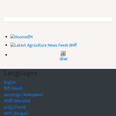
होम
ख़बरें
जॉब्स
Languages
English
हिंदी (Hindi)
മലയാളം (Malayalam)
मराठी (Marathi)
தமிழ் (Tamil)
বাঙালি (Bengali)