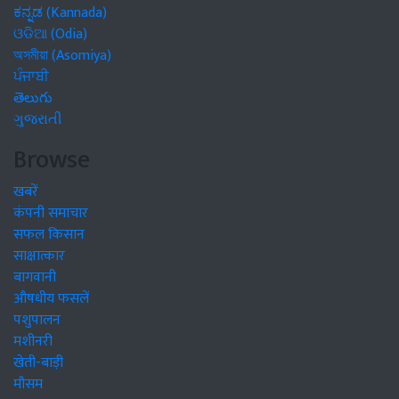
ಕನ್ನಡ (Kannada)
ଓଡିଆ (Odia)
অসমীয়া (Asomiya)
ਪੰਜਾਬੀ
తెలుగు
ગુજરાતી
Browse
खबरें
कंपनी समाचार
सफल किसान
साक्षात्कार
बागवानी
औषधीय फसलें
पशुपालन
मशीनरी
खेती-बाड़ी
मौसम