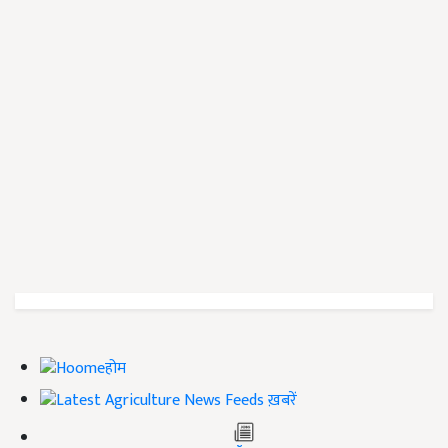
होम
ख़बरें