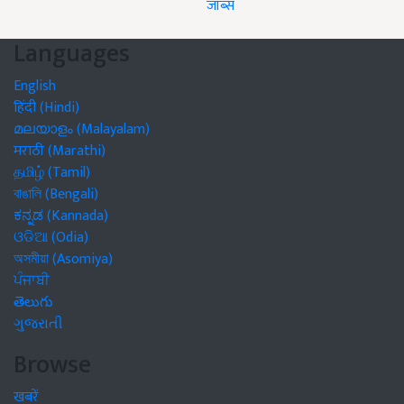
जॉब्स
Languages
English
हिंदी (Hindi)
മലയാളം (Malayalam)
मराठी (Marathi)
தமிழ் (Tamil)
বাঙালি (Bengali)
ಕನ್ನಡ (Kannada)
ଓଡିଆ (Odia)
অসমীয়া (Asomiya)
ਪੰਜਾਬੀ
తెలుగు
ગુજરાતી
Browse
खबरें