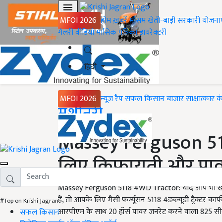
MFOI 2026
होम
ख़बरें
मौसम
खेती-बाड़ी
सरकारी योजना
गैलरी
वीडियो
मासिक पत्रिका
डायरेक्टरी
हिंदी
MFOI 2026
न्यूज़ रैप
सफल किसान
बाजार
साक्षात्कार
क
Home
मशीनरी
Massey Ferguson 51
लिए किफायती और पावरफ
Massey Ferguson 5118 4WD Tractor: यदि आप भी खेती किस
हैं, तो आपके लिए मैसी फर्ग्यूसन 5118 4डब्ल्यूडी ट्रैक्टर 
#Top on Krishi Jagran
आरपीएम के साथ 20 हॉर्स पावर जनरेट करने वाला 825 सीस
सफल किसान