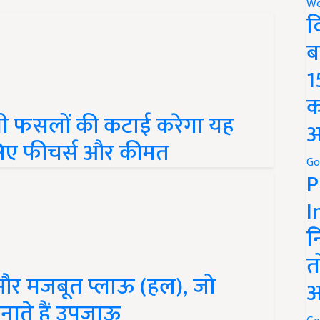
We
द
ब
1
क
 फसलों की कटाई करेगा यह
अ
जानिए फीचर्स और कीमत
Go
P
I
न
त
े और मजबूत प्लाऊ (हल), जो
अ
बनाते हैं उपजाऊ