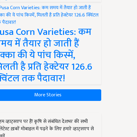
usa Corn Varieties: कम
मय में तैयार हो जाती हैं
क्का की ये पांच किस्में,
िलती है प्रति हेक्टेयर 126.6
्विंटल तक पैदावार!
More Stories
हम व्हाट्सएप पर हैं! कृषि से संबंधित देशभर की सभी
लेटेस्ट ख़बरें मोबाइल में पढ़ने के लिए हमारे व्हाट्सएप से
जुड़ें.