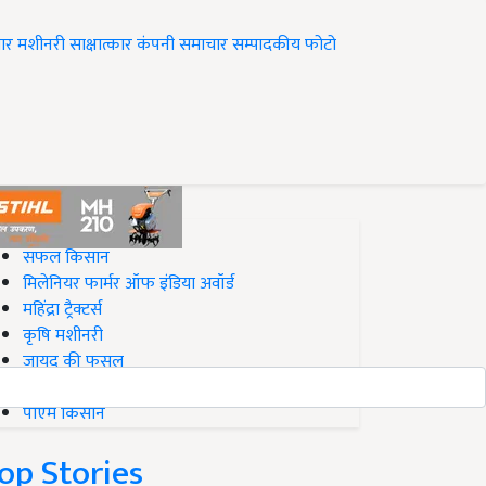
ार
मशीनरी
साक्षात्कार
कंपनी समाचार
सम्पादकीय
फोटो
op on Krishi Jagran
सफल किसान
मिलेनियर फार्मर ऑफ इंडिया अवॉर्ड
महिंद्रा ट्रैक्टर्स
कृषि मशीनरी
जायद की फसल
बिज़नेस आइडियाज
पीएम किसान
op Stories