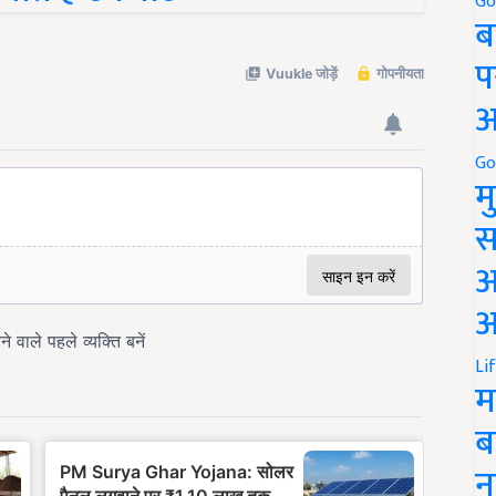
Go
ब
प
अ
Go
म
स
अ
आ
Li
म
ब
न