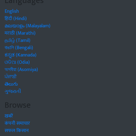
Languages
English
हिंदी (Hindi)
മലയാളം (Malayalam)
मराठी (Marathi)
தமிழ் (Tamil)
বাঙালি (Bengali)
ಕನ್ನಡ (Kannada)
ଓଡିଆ (Odia)
অসমীয়া (Asomiya)
ਪੰਜਾਬੀ
తెలుగు
ગુજરાતી
Browse
खबरें
कंपनी समाचार
सफल किसान