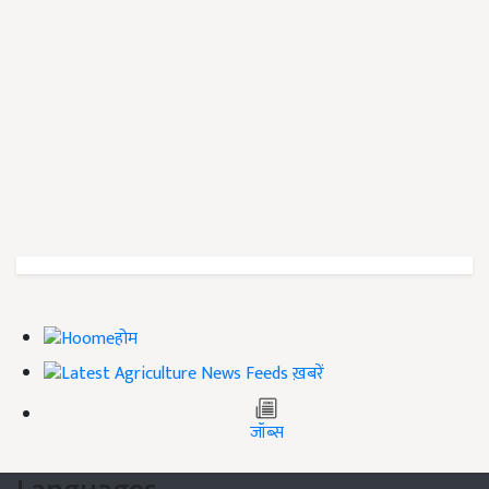
होम
ख़बरें
जॉब्स