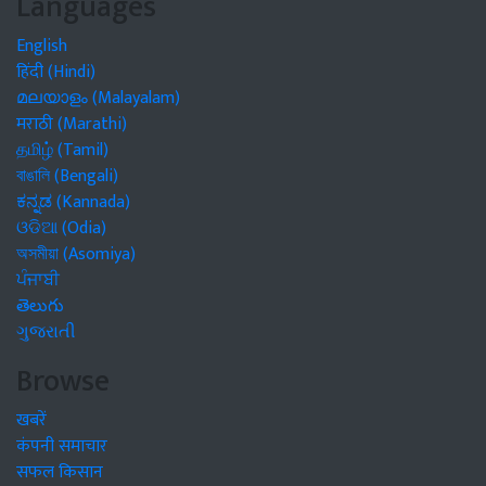
Languages
English
हिंदी (Hindi)
മലയാളം (Malayalam)
मराठी (Marathi)
தமிழ் (Tamil)
বাঙালি (Bengali)
ಕನ್ನಡ (Kannada)
ଓଡିଆ (Odia)
অসমীয়া (Asomiya)
ਪੰਜਾਬੀ
తెలుగు
ગુજરાતી
Browse
खबरें
कंपनी समाचार
सफल किसान