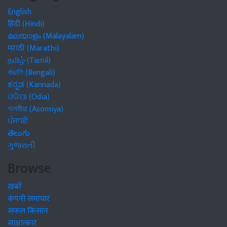
English
हिंदी (Hindi)
മലയാളം (Malayalam)
मराठी (Marathi)
தமிழ் (Tamil)
বাঙালি (Bengali)
ಕನ್ನಡ (Kannada)
ଓଡିଆ (Odia)
অসমীয়া (Asomiya)
ਪੰਜਾਬੀ
తెలుగు
ગુજરાતી
Browse
खबरें
कंपनी समाचार
सफल किसान
साक्षात्कार