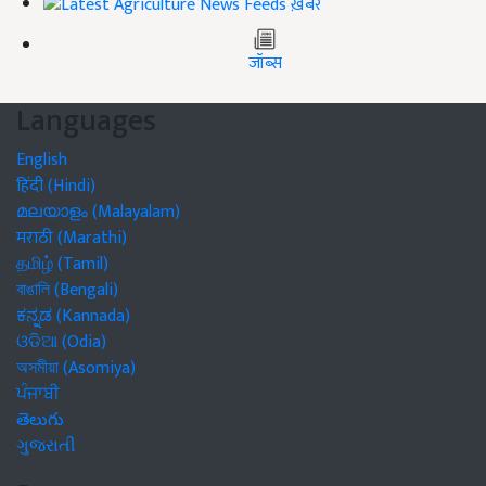
ख़बरें
जॉब्स
Languages
English
हिंदी (Hindi)
മലയാളം (Malayalam)
मराठी (Marathi)
தமிழ் (Tamil)
বাঙালি (Bengali)
ಕನ್ನಡ (Kannada)
ଓଡିଆ (Odia)
অসমীয়া (Asomiya)
ਪੰਜਾਬੀ
తెలుగు
ગુજરાતી