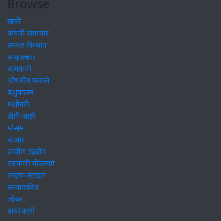
Browse
खबरें
कंपनी समाचार
सफल किसान
साक्षात्कार
बागवानी
औषधीय फसलें
पशुपालन
मशीनरी
खेती-बाड़ी
मौसम
बाजार
ग्रामीण उद्द्योग
सरकारी योजनाएं
लाइफ स्टाइल
सम्पादकीय
जॉब्स
डायरेक्टरी