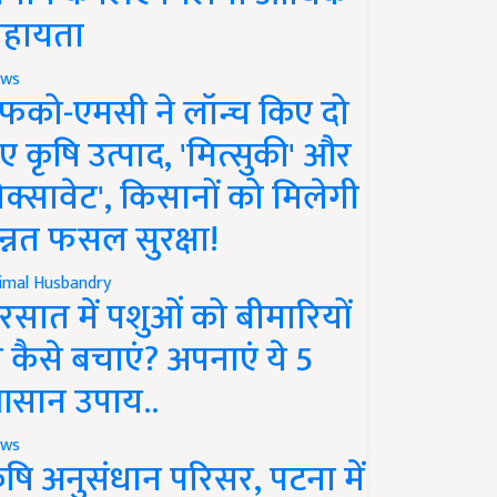
हायता
ws
फको-एमसी ने लॉन्च किए दो
ए कृषि उत्पाद, 'मित्सुकी' और
नेक्सावेट', किसानों को मिलेगी
न्नत फसल सुरक्षा!
imal Husbandry
रसात में पशुओं को बीमारियों
े कैसे बचाएं? अपनाएं ये 5
सान उपाय..
ws
ृषि अनुसंधान परिसर, पटना में