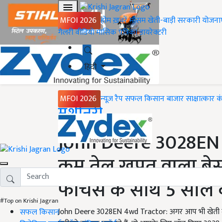
MFOI 2026
होम
ख़बरें
मौसम
खेती-बाड़ी
सरकारी योजना
गैलरी
वीडियो
मासिक पत्रिका
डायरेक्टरी
हिंदी
MFOI 2026
न्यूज़ रैप
सफल किसान
बाजार
साक्षात्कार
क
Home
मशीनरी
John Deere 3028EN
कम तेल खपत वाला बेस्ट क
फीचर्स के साथ 5 साल क
#Top on Krishi Jagran
John Deere 3028EN 4wd Tractor: अगर आप भी खेती में 
सफल किसान