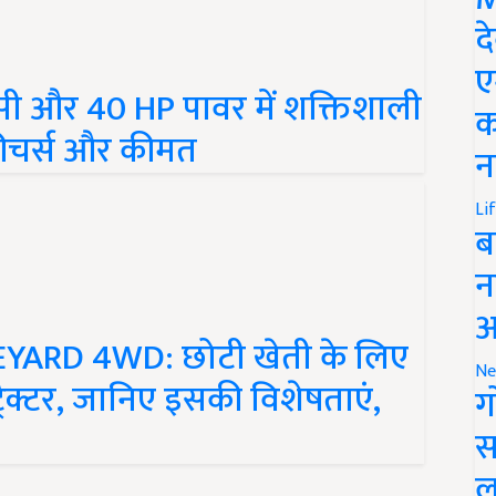
द
ए
ी और 40 HP पावर में शक्तिशाली
क
े फीचर्स और कीमत
न
Li
ब
न
आ
YARD 4WD: छोटी खेती के लिए
्रैक्टर, जानिए इसकी विशेषताएं,
Ne
ग
स
ल