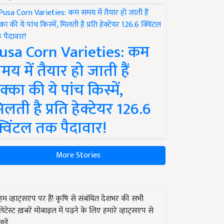
usa Corn Varieties: कम
मय में तैयार हो जाती हैं
क्का की ये पांच किस्में,
िलती है प्रति हेक्टेयर 126.6
्विंटल तक पैदावार!
More Stories
हम व्हाट्सएप पर हैं! कृषि से संबंधित देशभर की सभी
लेटेस्ट ख़बरें मोबाइल में पढ़ने के लिए हमारे व्हाट्सएप से
जुड़ें.