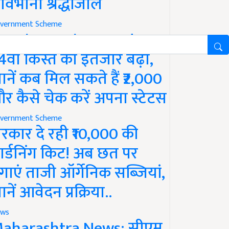
ावभीनी श्रद्धांजलि
vernment Scheme
M Kisan Yojana Update:
4वीं किस्त का इंतजार बढ़ा,
ानें कब मिल सकते हैं ₹2,000
र कैसे चेक करें अपना स्टेटस
vernment Scheme
रकार दे रही ₹10,000 की
ार्डनिंग किट! अब छत पर
गाएं ताजी ऑर्गेनिक सब्जियां,
ानें आवेदन प्रक्रिया..
ws
aharashtra News: सीएम