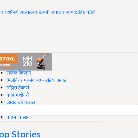
ार
मशीनरी
साक्षात्कार
कंपनी समाचार
सम्पादकीय
फोटो
op on Krishi Jagran
सफल किसान
मिलेनियर फार्मर ऑफ इंडिया अवॉर्ड
महिंद्रा ट्रैक्टर्स
कृषि मशीनरी
जायद की फसल
बिज़नेस आइडियाज
पीएम किसान
op Stories