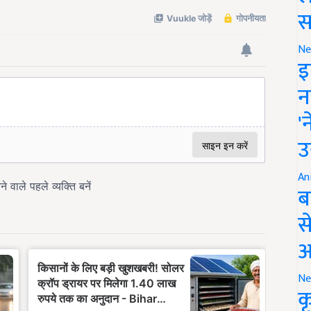
स
Ne
इ
न
'
उ
An
ब
स
आ
Ne
क