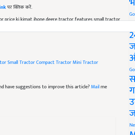
भ
ink
पर क्लिक करें.
r price ki kimat jhone deere tractor features small tractor
Go
P
2
ज
औ
tor
Small Tractor
Compact Tractor
Mini Tractor
Go
स
e and have suggestions to improve this article?
Mail
me
ग
उ
ज
Ne
M