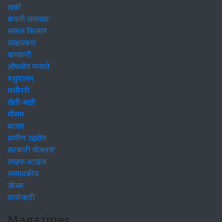
खबरें
कंपनी समाचार
सफल किसान
साक्षात्कार
बागवानी
औषधीय फसलें
पशुपालन
मशीनरी
खेती-बाड़ी
मौसम
बाजार
ग्रामीण उद्द्योग
सरकारी योजनाएं
लाइफ स्टाइल
सम्पादकीय
जॉब्स
डायरेक्टरी
Magazines