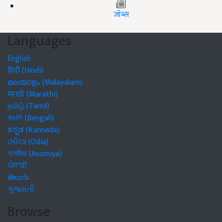
जॉब्स
Languages
English
हिंदी (Hindi)
മലയാളം (Malayalam)
मराठी (Marathi)
தமிழ் (Tamil)
বাঙালি (Bengali)
ಕನ್ನಡ (Kannada)
ଓଡିଆ (Odia)
অসমীয়া (Asomiya)
ਪੰਜਾਬੀ
తెలుగు
ગુજરાતી
Browse