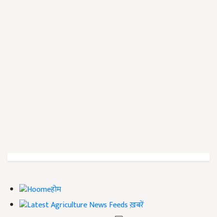
होम
ख़बरें