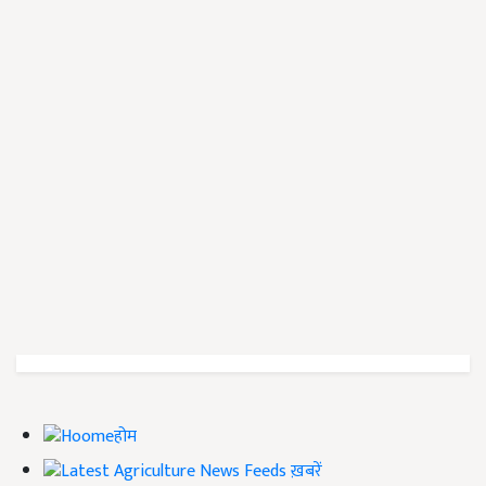
होम
ख़बरें