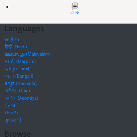
जॉब्स
Languages
English
हिंदी (Hindi)
മലയാളം (Malayalam)
मराठी (Marathi)
தமிழ் (Tamil)
বাঙালি (Bengali)
ಕನ್ನಡ (Kannada)
ଓଡିଆ (Odia)
অসমীয়া (Asomiya)
ਪੰਜਾਬੀ
తెలుగు
ગુજરાતી
Browse