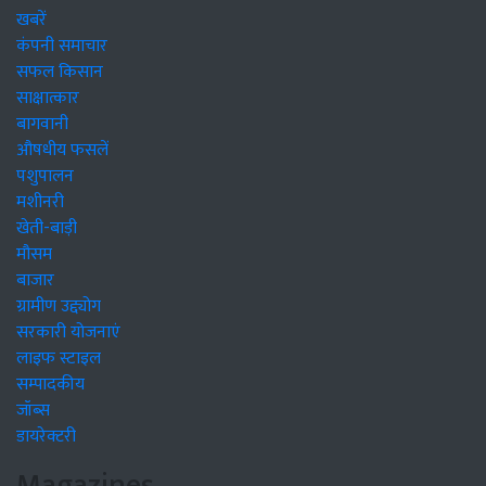
खबरें
कंपनी समाचार
सफल किसान
साक्षात्कार
बागवानी
औषधीय फसलें
पशुपालन
मशीनरी
खेती-बाड़ी
मौसम
बाजार
ग्रामीण उद्द्योग
सरकारी योजनाएं
लाइफ स्टाइल
सम्पादकीय
जॉब्स
डायरेक्टरी
Magazines