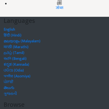
जॉब्स
Languages
English
हिंदी (Hindi)
മലയാളം (Malayalam)
मराठी (Marathi)
தமிழ் (Tamil)
বাঙালি (Bengali)
ಕನ್ನಡ (Kannada)
ଓଡିଆ (Odia)
অসমীয়া (Asomiya)
ਪੰਜਾਬੀ
తెలుగు
ગુજરાતી
Browse