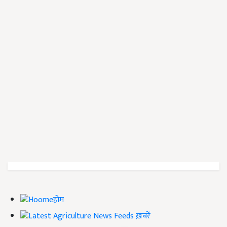
होम
ख़बरें