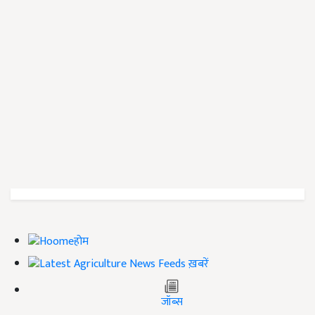
होम
ख़बरें
जॉब्स