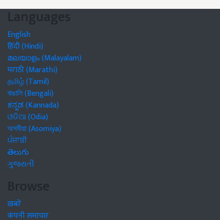
Languages
English
हिंदी (Hindi)
മലയാളം (Malayalam)
मराठी (Marathi)
தமிழ் (Tamil)
বাঙালি (Bengali)
ಕನ್ನಡ (Kannada)
ଓଡିଆ (Odia)
অসমীয়া (Asomiya)
ਪੰਜਾਬੀ
తెలుగు
ગુજરાતી
Browse
खबरें
कंपनी समाचार