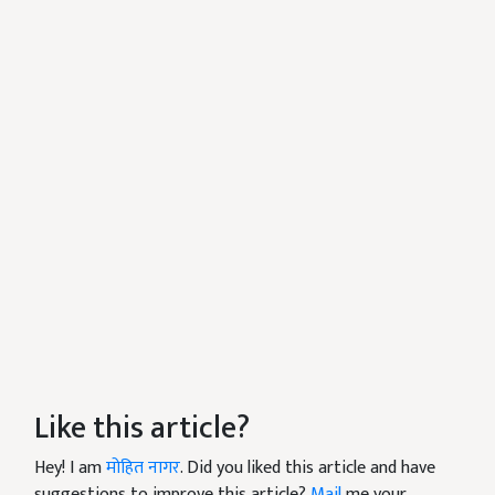
Like this article?
Hey! I am
मोहित नागर
. Did you liked this article and have
suggestions to improve this article?
Mail
me your