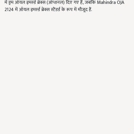
में ड्रम ऑयल इमर्स्ड ब्रेक्स (ऑप्शनल) दिए गए हैं, जबकि Mahindra OJA
2124 में ऑयल इमर्स्ड ब्रेक्स स्टैंडर्ड के रूप में मौजूद हैं.