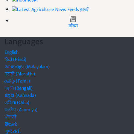
होम
ख़बरें
जॉब्स
Languages
English
हिंदी (Hindi)
മലയാളം (Malayalam)
मराठी (Marathi)
தமிழ் (Tamil)
বাঙালি (Bengali)
ಕನ್ನಡ (Kannada)
ଓଡିଆ (Odia)
অসমীয়া (Asomiya)
ਪੰਜਾਬੀ
తెలుగు
ગુજરાતી