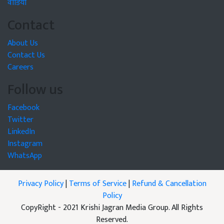
वीडियो
Contact
About Us
Contact Us
Careers
Follow us
Facebook
Twitter
LinkedIn
Instagram
WhatsApp
Privacy Policy
|
Terms of Service
|
Refund & Cancellation
Policy
CopyRight - 2021 Krishi Jagran Media Group. All Rights
Reserved.