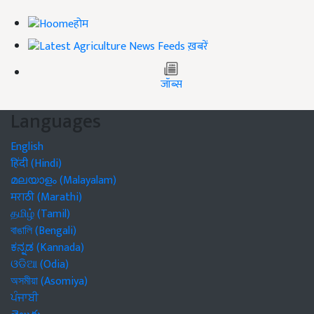
होम
ख़बरें
जॉब्स
Languages
English
हिंदी (Hindi)
മലയാളം (Malayalam)
मराठी (Marathi)
தமிழ் (Tamil)
বাঙালি (Bengali)
ಕನ್ನಡ (Kannada)
ଓଡିଆ (Odia)
অসমীয়া (Asomiya)
ਪੰਜਾਬੀ