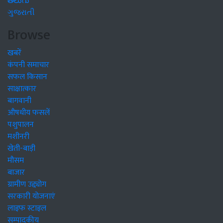
తెలుగు
ગુજરાતી
Browse
खबरें
कंपनी समाचार
सफल किसान
साक्षात्कार
बागवानी
औषधीय फसलें
पशुपालन
मशीनरी
खेती-बाड़ी
मौसम
बाजार
ग्रामीण उद्द्योग
सरकारी योजनाएं
लाइफ स्टाइल
सम्पादकीय