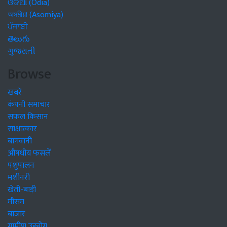
ଓଡିଆ (Odia)
অসমীয়া (Asomiya)
ਪੰਜਾਬੀ
తెలుగు
ગુજરાતી
Browse
खबरें
कंपनी समाचार
सफल किसान
साक्षात्कार
बागवानी
औषधीय फसलें
पशुपालन
मशीनरी
खेती-बाड़ी
मौसम
बाजार
ग्रामीण उद्द्योग