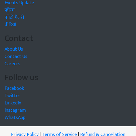
Events Update
फोरम
फोटो गैलरी
वीडियो
Contact
About Us
Contact Us
Careers
Follow us
Facebook
Twitter
LinkedIn
Instagram
WhatsApp
Privacy Policy
|
Terms of Service
|
Refund & Cancellation