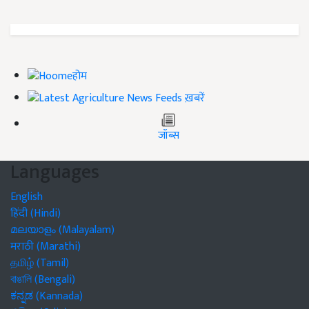
होम
ख़बरें
जॉब्स
Languages
English
हिंदी (Hindi)
മലയാളം (Malayalam)
मराठी (Marathi)
தமிழ் (Tamil)
বাঙালি (Bengali)
ಕನ್ನಡ (Kannada)