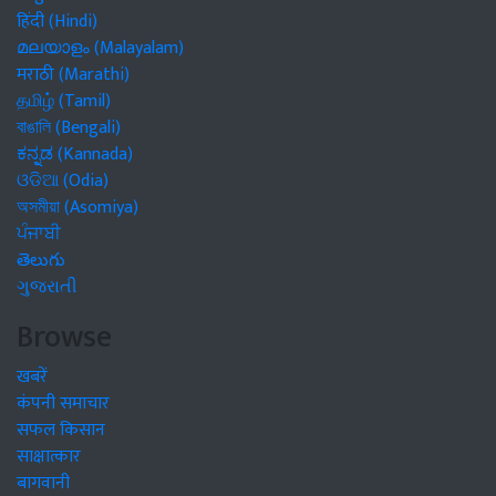
हिंदी (Hindi)
മലയാളം (Malayalam)
मराठी (Marathi)
தமிழ் (Tamil)
বাঙালি (Bengali)
ಕನ್ನಡ (Kannada)
ଓଡିଆ (Odia)
অসমীয়া (Asomiya)
ਪੰਜਾਬੀ
తెలుగు
ગુજરાતી
Browse
खबरें
कंपनी समाचार
सफल किसान
साक्षात्कार
बागवानी