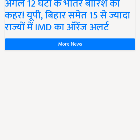
अगले 12 घंटों के भीतर बारिश का
कहर! यूपी, बिहार समेत 15 से ज्यादा
राज्यों में IMD का ऑरेंज अलर्ट
More News