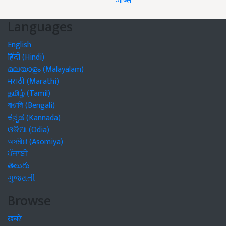
जॉब्स
Languages
English
हिंदी (Hindi)
മലയാളം (Malayalam)
मराठी (Marathi)
தமிழ் (Tamil)
বাঙালি (Bengali)
ಕನ್ನಡ (Kannada)
ଓଡିଆ (Odia)
অসমীয়া (Asomiya)
ਪੰਜਾਬੀ
తెలుగు
ગુજરાતી
Browse
खबरें