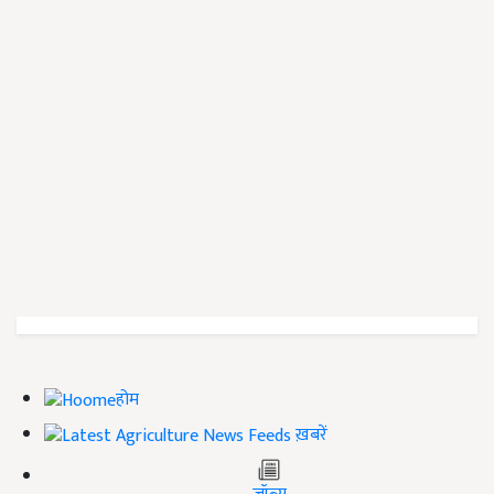
होम
ख़बरें