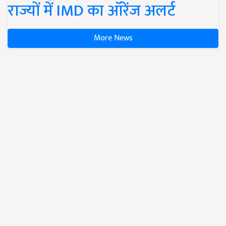
राज्यों में IMD का ऑरेंज अलर्ट
More News