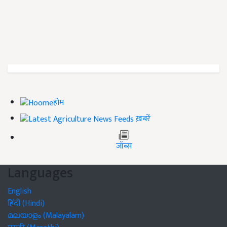
होम
ख़बरें
जॉब्स
Languages
English
हिंदी (Hindi)
മലയാളം (Malayalam)