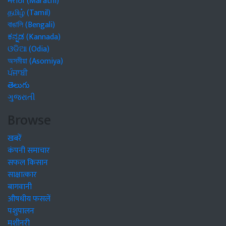
मराठी (Marathi)
தமிழ் (Tamil)
বাঙালি (Bengali)
ಕನ್ನಡ (Kannada)
ଓଡିଆ (Odia)
অসমীয়া (Asomiya)
ਪੰਜਾਬੀ
తెలుగు
ગુજરાતી
Browse
खबरें
कंपनी समाचार
सफल किसान
साक्षात्कार
बागवानी
औषधीय फसलें
पशुपालन
मशीनरी