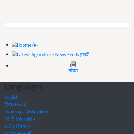
होम
ख़बरें
जॉब्स
Languages
English
हिंदी (Hindi)
മലയാളം (Malayalam)
मराठी (Marathi)
தமிழ் (Tamil)
বাঙালি (Bengali)