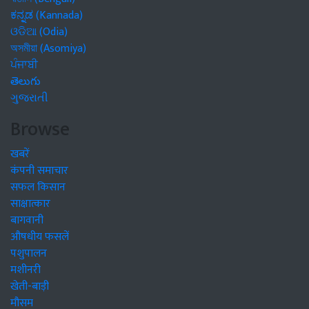
ಕನ್ನಡ (Kannada)
ଓଡିଆ (Odia)
অসমীয়া (Asomiya)
ਪੰਜਾਬੀ
తెలుగు
ગુજરાતી
Browse
खबरें
कंपनी समाचार
सफल किसान
साक्षात्कार
बागवानी
औषधीय फसलें
पशुपालन
मशीनरी
खेती-बाड़ी
मौसम