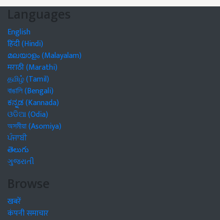
Languages
English
हिंदी (Hindi)
മലയാളം (Malayalam)
मराठी (Marathi)
தமிழ் (Tamil)
বাঙালি (Bengali)
ಕನ್ನಡ (Kannada)
ଓଡିଆ (Odia)
অসমীয়া (Asomiya)
ਪੰਜਾਬੀ
తెలుగు
ગુજરાતી
Browse
खबरें
कंपनी समाचार