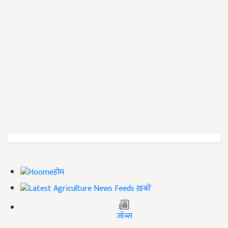
होम
ख़बरें
जॉब्स