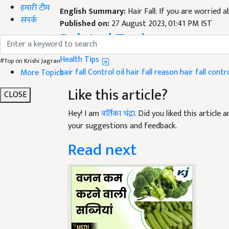
हमारी टीम
Published on:
27 August 2023, 01:41 PM IST
संपर्क
Related Topics
Health Tips
hair fall Control oil
hair fall reason
hair fall contr
#Top on Krishi Jagran
More Topics
Like this article?
CLOSE
Hey! I am
वर्तिका चंद्रा
. Did you liked this article
your suggestions and feedback.
Read next