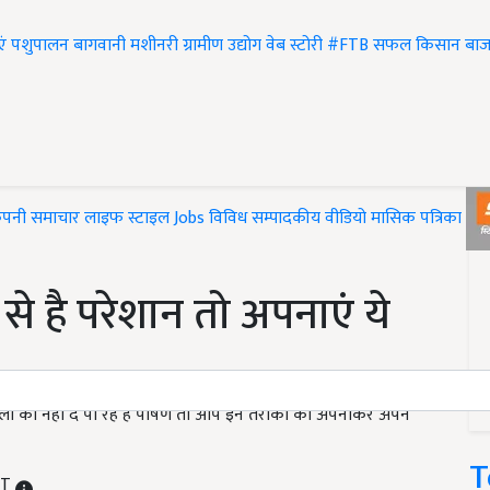
एं
पशुपालन
बागवानी
मशीनरी
ग्रामीण उद्योग
वेब स्टोरी
#FTB
सफल किसान
बाज
ंपनी समाचार
लाइफ स्टाइल
Jobs
विविध
सम्पादकीय
वीडियो
मासिक पत्रिका
#T
से है परेशान तो अपनाएं ये
ालों को नहीं दे पा रहे हैं पोषण तो आप इन तरीकों को अपनाकर अपने
T
ST