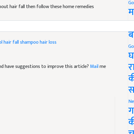
Go
म
5
ब
ol
hair fall shampoo
hair loss
Go
घ
 and have suggestions to improve this article?
Mail
me
र
क
स
Ne
ग
क
च