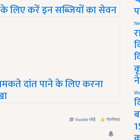
े लिए करें इन सब्जियों का सेवन
प
Ne
र
व
क
क
मकते दांत पाने के लिए करना
न
्खा
We
द
ब
1
क