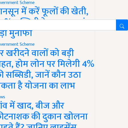
vernment Scheme
ानसून में करें फूलों की खेती,
0% सब्सिडी के साथ कमाएं
ड़ा मुनाफा
vernment Scheme
र खरीदने वालों को बड़ी
ाहत, होम लोन पर मिलेगी 4%
ी सब्सिडी, जानें कौन उठा
कता है योजना का लाभ
ws
ांव में खाद, बीज और
ीटनाशक की दुकान खोलना
ाहते हैं? जानिए लाइसेंस,