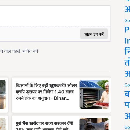
अ
Go
P
I
न
त
अ
Go
ब
प
अ
Go