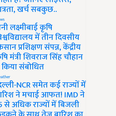
ात्रता, खर्च सबकुछ..
ws
ानी लक्ष्मीबाई कृषि
िश्वविद्यालय में तीन दिवसीय
िसान प्रशिक्षण संपन्न, केंद्रीय
ृषि मंत्री शिवराज सिंह चौहान
े किया संबोधित
ather
िल्ली-NCR समेत कई राज्यों में
ारिश ने मचाई आफत! IMD ने
5 से अधिक राज्यों में बिजली
ड़कने के साथ तेज बारिश का