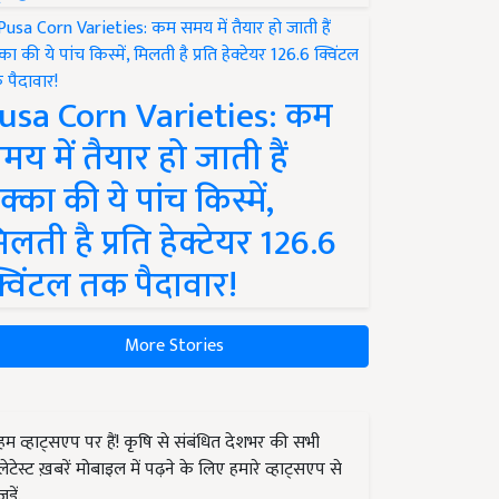
usa Corn Varieties: कम
मय में तैयार हो जाती हैं
क्का की ये पांच किस्में,
िलती है प्रति हेक्टेयर 126.6
्विंटल तक पैदावार!
More Stories
हम व्हाट्सएप पर हैं! कृषि से संबंधित देशभर की सभी
लेटेस्ट ख़बरें मोबाइल में पढ़ने के लिए हमारे व्हाट्सएप से
जुड़ें.