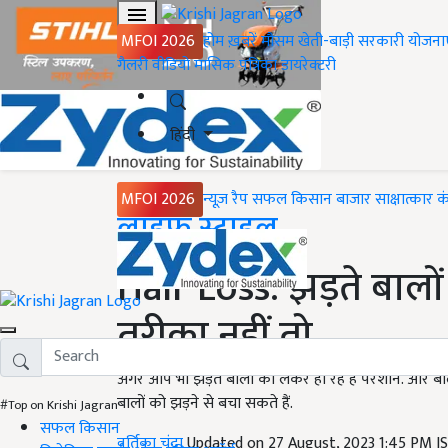
MFOI 2026
होम
ख़बरें
मौसम
खेती-बाड़ी
सरकारी योजना
गैलरी
वीडियो
मासिक पत्रिका
डायरेक्टरी
हिंदी
MFOI 2026
न्यूज़ रैप
सफल किसान
बाजार
साक्षात्कार
क
Home
लाइफ स्टाइल
Hair Loss: झड़ते बालों 
तरीका नहीं तो...
अगर आप भी झड़ते बालों को लेकर हो रहे हैं परेशान. और ब
बालों को झड़ने से बचा सकते हैं.
#Top on Krishi Jagran
सफल किसान
वर्तिका चंद्रा
Updated on 27 August, 2023 1:45 PM I