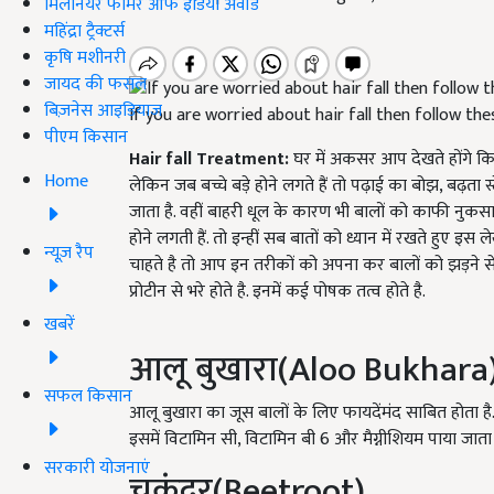
मिलेनियर फार्मर ऑफ इंडिया अवॉर्ड
महिंद्रा ट्रैक्टर्स
कृषि मशीनरी
जायद की फसल
बिज़नेस आइडियाज
If you are worried about hair fall then follow t
पीएम किसान
Hair fall Treatment:
घर में अकसर आप देखते होंगे कि म
Home
लेकिन जब बच्चे बड़े होने लगते हैं तो पढ़ाई का बोझ, बढ़ता
जाता है. वहीं बाहरी धूल के कारण भी बालों को काफी नुकसान पह
होने लगती हैं. तो इन्हीं सब बातों को ध्यान में रखते हुए इ
न्यूज़ रैप
चाहते है तो आप इन तरीकों को अपना कर बालों को झड़ने 
प्रोटीन से भरे होते है. इनमें कई पोषक तत्व होते है.
खबरें
आलू बुखारा(Aloo Bukhara
सफल किसान
आलू बुखारा का जूस बालों के लिए फायदेंमंद साबित होता है. क
इसमें विटामिन सी, विटामिन बी 6 और मैग्नीशियम पाया जाता 
सरकारी योजनाएं
चुकंदर(Beetroot)