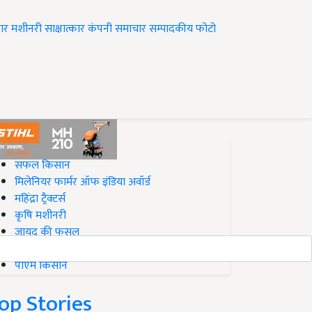
ार
मशीनरी
साक्षात्कार
कंपनी समाचार
सम्पादकीय
फोटो
op on Krishi Jagran
सफल किसान
मिलेनियर फार्मर ऑफ इंडिया अवॉर्ड
महिंद्रा ट्रैक्टर्स
कृषि मशीनरी
जायद की फसल
बिज़नेस आइडियाज
पीएम किसान
op Stories