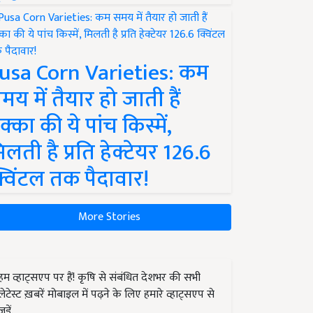
usa Corn Varieties: कम
मय में तैयार हो जाती हैं
क्का की ये पांच किस्में,
िलती है प्रति हेक्टेयर 126.6
्विंटल तक पैदावार!
More Stories
हम व्हाट्सएप पर हैं! कृषि से संबंधित देशभर की सभी
लेटेस्ट ख़बरें मोबाइल में पढ़ने के लिए हमारे व्हाट्सएप से
जुड़ें.