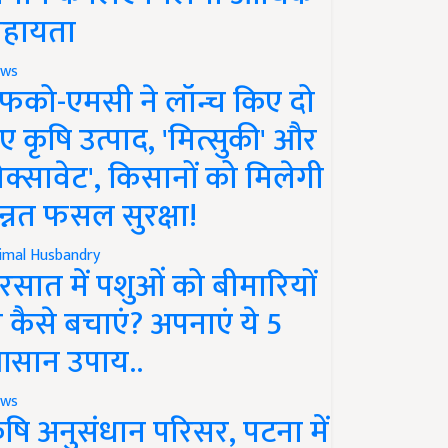
हायता
ws
फको-एमसी ने लॉन्च किए दो
ए कृषि उत्पाद, 'मित्सुकी' और
नेक्सावेट', किसानों को मिलेगी
न्नत फसल सुरक्षा!
imal Husbandry
रसात में पशुओं को बीमारियों
े कैसे बचाएं? अपनाएं ये 5
सान उपाय..
ws
ृषि अनुसंधान परिसर, पटना में