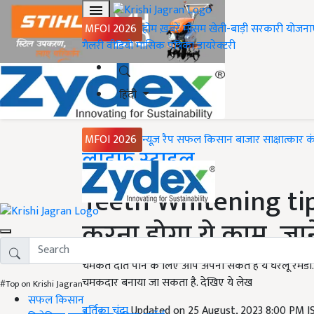
MFOI 2026
होम
ख़बरें
मौसम
खेती-बाड़ी
सरकारी योजना
गैलरी
वीडियो
मासिक पत्रिका
डायरेक्टरी
हिंदी
MFOI 2026
न्यूज़ रैप
सफल किसान
बाजार
साक्षात्कार
क
Home
लाइफ स्टाइल
Teeth Whitening tips
करना होगा ये काम, जानें
चमकते दांत पाने के लिए आप अपना सकते है ये घरेलू रेमडी.
चमकदार बनाया जा सकता है. देखिए ये लेख
#Top on Krishi Jagran
सफल किसान
वर्तिका चंद्रा
Updated on 25 August, 2023 8:00 PM 