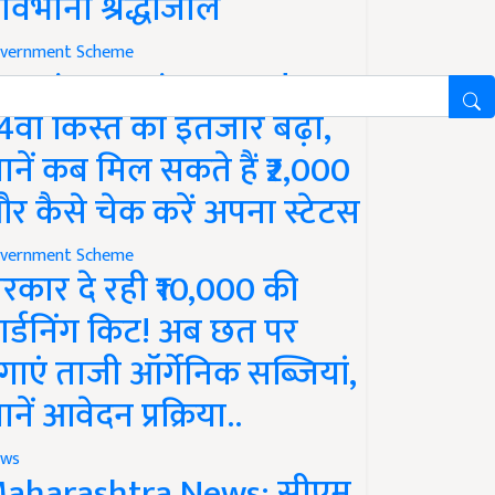
ावभीनी श्रद्धांजलि
vernment Scheme
M Kisan Yojana Update:
4वीं किस्त का इंतजार बढ़ा,
ानें कब मिल सकते हैं ₹2,000
र कैसे चेक करें अपना स्टेटस
vernment Scheme
रकार दे रही ₹10,000 की
ार्डनिंग किट! अब छत पर
गाएं ताजी ऑर्गेनिक सब्जियां,
ानें आवेदन प्रक्रिया..
ws
aharashtra News: सीएम