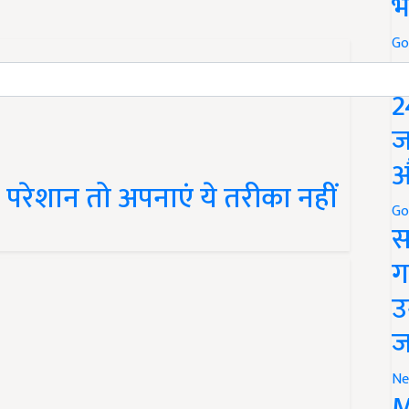
भ
Go
P
2
ज
औ
ै परेशान तो अपनाएं ये तरीका नहीं
Go
स
ग
उ
ज
Ne
ाइड के प्रकार और इससे बचाव
M