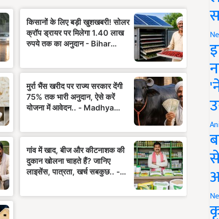
स
Ne
इ
न
'
उ
An
ब
स
आ
Ne
क