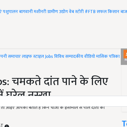
एं
पशुपालन
बागवानी
मशीनरी
ग्रामीण उद्योग
वेब स्टोरी
#FTB
सफल किसान
बाज
ंपनी समाचार
लाइफ स्टाइल
Jobs
विविध
सम्पादकीय
वीडियो
मासिक पत्रिका
#T
: चमकते दांत पाने के लिए
 घरेलू नुस्खा
 तो आइए आपको बताते है किन चीजों के इस्तेमाल से पीले दांतों को
T
IST