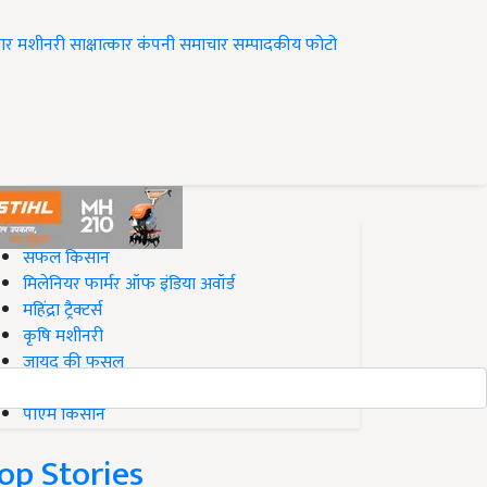
ार
मशीनरी
साक्षात्कार
कंपनी समाचार
सम्पादकीय
फोटो
op on Krishi Jagran
सफल किसान
मिलेनियर फार्मर ऑफ इंडिया अवॉर्ड
महिंद्रा ट्रैक्टर्स
कृषि मशीनरी
जायद की फसल
बिज़नेस आइडियाज
पीएम किसान
op Stories