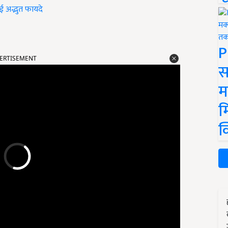
कई अद्भुत फायदे
P
ERTISEMENT
स
म
म
क