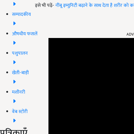
इसे भी पढ़ें-
नींबू इम्युनिटी बढ़ाने के साथ देता है शरीर को 
सम्पादकीय
ADV
औषधीय फसलें
पशुपालन
खेती-बाड़ी
मशीनरी
वेब स्टोरी
पत्रिकाएँ