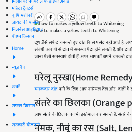
मिलेनियर फार्मर ऑफ इंडिया अवॉर्ड
महिंद्रा ट्रैक्टर्स
कृषि मशीनरी
जायद की फसल
बिज़नेस आइडियाज
how to makes a yellow teeth to Whitening
पीएम किसान
दूध जैसे सफेद चमकते हुए दांत किसे पसंद नहीं आते है. लग
Home
संबंधी कारणों से दांत में समस्या पैदा होने लगती है. और दां
जाना ऐसी समस्याएं होती हैं. अगर आपकों अपने चमकते दांत
न्यूज़ रैप
घरेलू नुस्खा(Home Remedy
खबरें
चमकदार दांत
पाने के लिए आप नारियल तेल और दांतों में 
संतरे का छिलका (Orange p
सफल किसान
आप संतरे के छिलके का भी इस्तेमाल कर सकते हैं. संतरे के छि
नमक, नीबूं का रस (Salt, L
सरकारी योजनाएं