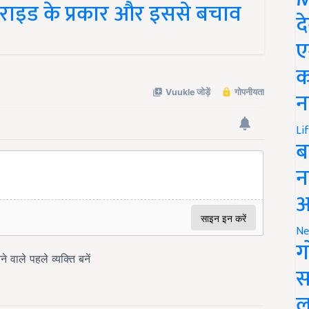
द
ए
क
न
Li
ब
न
आ
Ne
ग
स
ल