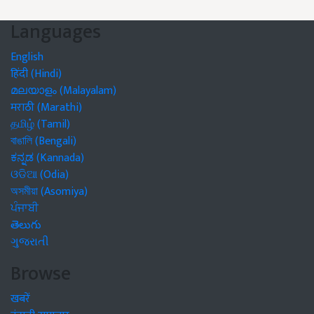
Languages
English
हिंदी (Hindi)
മലയാളം (Malayalam)
मराठी (Marathi)
தமிழ் (Tamil)
বাঙালি (Bengali)
ಕನ್ನಡ (Kannada)
ଓଡିଆ (Odia)
অসমীয়া (Asomiya)
ਪੰਜਾਬੀ
తెలుగు
ગુજરાતી
Browse
खबरें