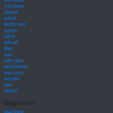
कंपनी समाचार
सफल किसान
साक्षात्कार
बागवानी
औषधीय फसलें
पशुपालन
मशीनरी
खेती-बाड़ी
मौसम
बाजार
ग्रामीण उद्द्योग
सरकारी योजनाएं
लाइफ स्टाइल
सम्पादकीय
जॉब्स
डायरेक्टरी
Magazines
Read Online