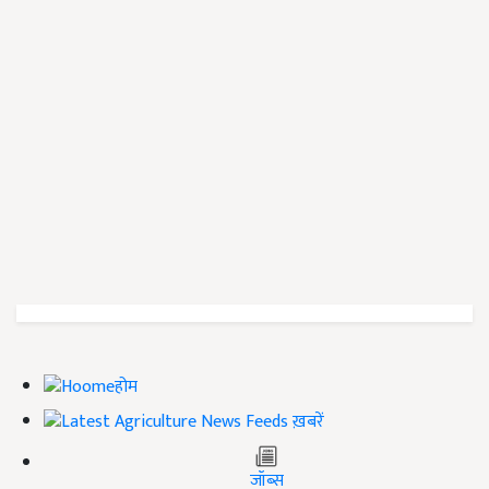
होम
ख़बरें
जॉब्स