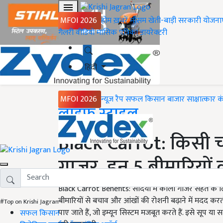
MFOI 2026
होम
ख़बरें
मौसम
खेती-बाड़ी
सरकारी योजना
गैलरी
वीडियो
मासिक पत्रिका
डायरेक्टरी
हिंदी
MFOI 2026
न्यूज़ रैप
सफल किसान
बाजार
साक्षात्कार
क
Home
लाइफ स्टाइल
Black Carrot: किसी च
गाजर, इन 5 बीमारियों 
Black Carrot Benefits: सर्दियों में काली गाजर सेहत के
बीमारियों से बचाव और आंखों की रोशनी बढ़ाने में मदद कर
#Top on Krishi Jagran
पाए जाते हैं, जो इम्यून सिस्टम मजबूत करते हैं. इसे सूप या 
सफल किसान