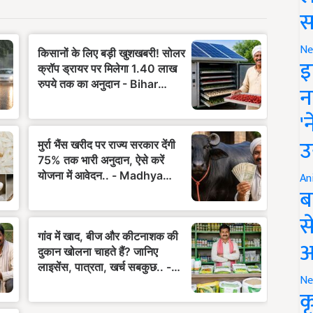
स
Ne
इ
न
'
उ
An
ब
स
आ
Ne
क