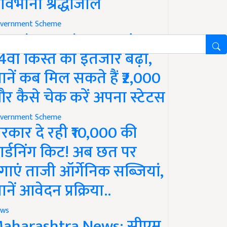
ावभीनी श्रद्धांजलि
vernment Scheme
M Kisan Yojana Update:
4वीं किस्त का इंतजार बढ़ा,
ानें कब मिल सकते हैं ₹2,000
र कैसे चेक करें अपना स्टेटस
vernment Scheme
रकार दे रही ₹10,000 की
ार्डनिंग किट! अब छत पर
गाएं ताजी ऑर्गेनिक सब्जियां,
ानें आवेदन प्रक्रिया..
ws
aharashtra News: सीएम