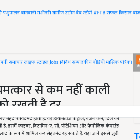
एं
पशुपालन
बागवानी
मशीनरी
ग्रामीण उद्योग
वेब स्टोरी
#FTB
सफल किसान
बाज
ंपनी समाचार
लाइफ स्टाइल
Jobs
विविध
सम्पादकीय
वीडियो
मासिक पत्रिका
#T
मत्कार से कम नहीं काली
को रखती है दूर
 लिए बेहद फायदेमंद होती है. यह डायबिटीज कंट्रोल, वजन कम, दिल की
ती है. इसमें फाइबर, विटामिन-ए, सी, पोटेशियम और फेनोलिक कंपाउंड
T
सलाद के रूप में शामिल कर सेहतमंद रह सकते हैं. यहां जानें इससे जुड़ी