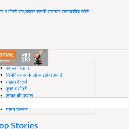
ार
मशीनरी
साक्षात्कार
कंपनी समाचार
सम्पादकीय
फोटो
op on Krishi Jagran
सफल किसान
मिलेनियर फार्मर ऑफ इंडिया अवॉर्ड
महिंद्रा ट्रैक्टर्स
कृषि मशीनरी
जायद की फसल
बिज़नेस आइडियाज
पीएम किसान
op Stories