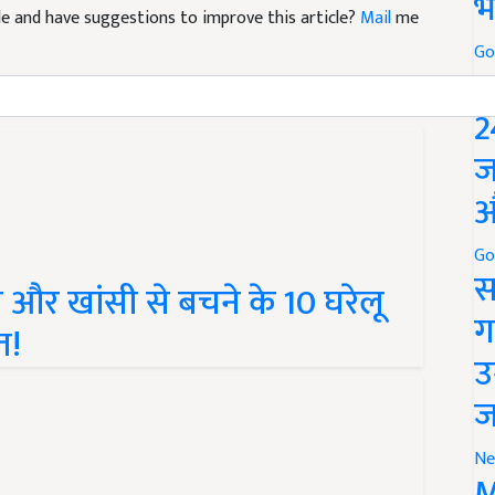
भ
Go
P
2
ज
औ
Go
 और खांसी से बचने के 10 घरेलू
स
त!
ग
उ
ज
Ne
M