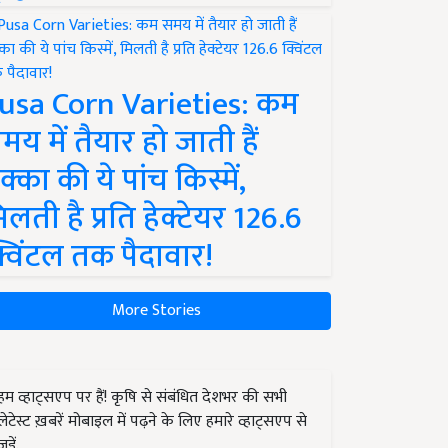
usa Corn Varieties: कम
मय में तैयार हो जाती हैं
क्का की ये पांच किस्में,
िलती है प्रति हेक्टेयर 126.6
्विंटल तक पैदावार!
More Stories
हम व्हाट्सएप पर हैं! कृषि से संबंधित देशभर की सभी
लेटेस्ट ख़बरें मोबाइल में पढ़ने के लिए हमारे व्हाट्सएप से
जुड़ें.