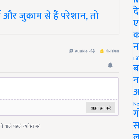
 और जुकाम से हैं परेशान, तो
द
ए
क
न
Li
ब
न
आ
Ne
ग
स
ल