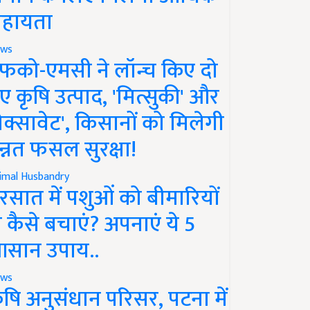
हायता
ws
फको-एमसी ने लॉन्च किए दो
ए कृषि उत्पाद, 'मित्सुकी' और
नेक्सावेट', किसानों को मिलेगी
न्नत फसल सुरक्षा!
imal Husbandry
रसात में पशुओं को बीमारियों
े कैसे बचाएं? अपनाएं ये 5
सान उपाय..
ws
ृषि अनुसंधान परिसर, पटना में