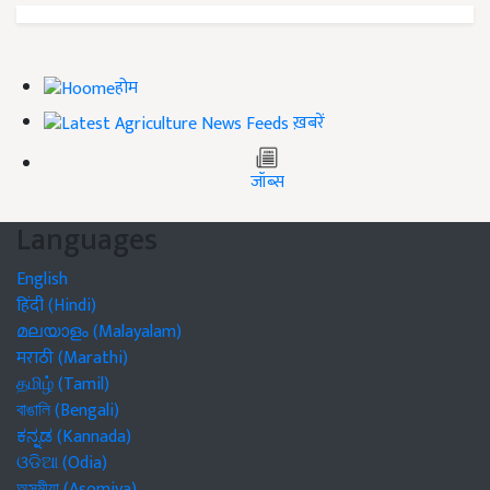
होम
ख़बरें
जॉब्स
Languages
English
हिंदी (Hindi)
മലയാളം (Malayalam)
मराठी (Marathi)
தமிழ் (Tamil)
বাঙালি (Bengali)
ಕನ್ನಡ (Kannada)
ଓଡିଆ (Odia)
অসমীয়া (Asomiya)