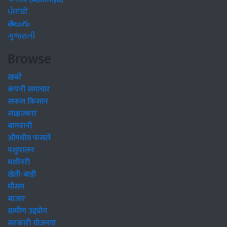
ਪੰਜਾਬੀ
తెలుగు
ગુજરાતી
Browse
खबरें
कंपनी समाचार
सफल किसान
साक्षात्कार
बागवानी
औषधीय फसलें
पशुपालन
मशीनरी
खेती-बाड़ी
मौसम
बाजार
ग्रामीण उद्द्योग
सरकारी योजनाएं