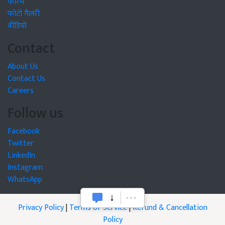
फोरम
फोटो गैलरी
वीडियो
Contact
About Us
Contact Us
Careers
Follow us
Facebook
Twitter
LinkedIn
Instagram
WhatsApp
Privacy Policy
|
Terms of Service
|
Refund & Cancellation
Policy