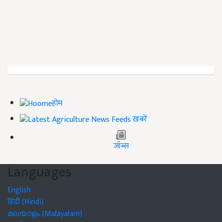
होम
ख़बरें
जॉब्स
Languages
English
हिंदी (Hindi)
മലയാളം (Malayalam)