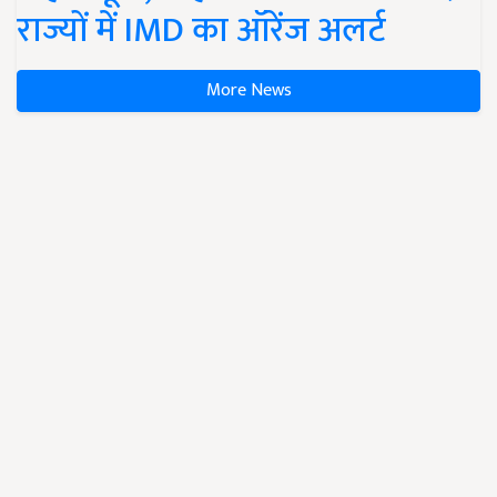
राज्यों में IMD का ऑरेंज अलर्ट
More News