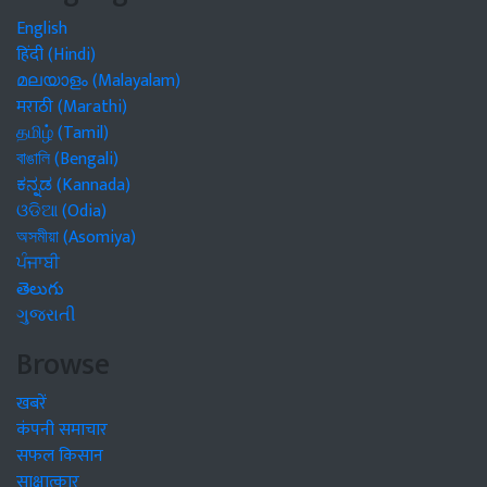
English
हिंदी (Hindi)
മലയാളം (Malayalam)
मराठी (Marathi)
தமிழ் (Tamil)
বাঙালি (Bengali)
ಕನ್ನಡ (Kannada)
ଓଡିଆ (Odia)
অসমীয়া (Asomiya)
ਪੰਜਾਬੀ
తెలుగు
ગુજરાતી
Browse
खबरें
कंपनी समाचार
सफल किसान
साक्षात्कार