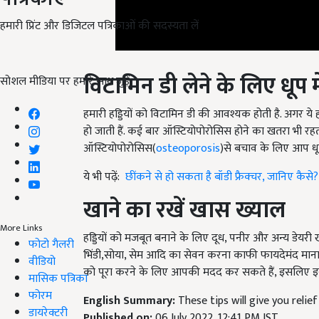
हमारी प्रिंट और डिजिटल पत्रिकाओं की सदस्यता लें
विटामिन डी लेने के लिए धूप 
सोशल मीडिया पर हमारे साथ जुड़ें:
हमारी हड्डियों को विटामिन डी की आवश्यक होती है. अगर ये
हो जाती हैं. कई बार ऑस्टियोपोरोसिस होने का खतरा भी रहत
ऑस्टियोपोरोसिस(
osteoporosis
)से बचाव के लिए आप धूप
ये भी पढ़ें:
छींकने से हो सकता है बॉडी फ्रैक्चर, जानिए कैसे?
खाने का रखें खास ख्याल
हड्डियों को मजबूत बनाने के लिए दूध, पनीर और अन्य डेयरी खाद
More Links
भिंडी,सोया, सेम आदि का सेवन करना काफी फायदेमंद मान
फोटो गैलरी
को पूरा करने के लिए आपकी मदद कर सकते हैं, इसलिए इन 
वीडियो
मासिक पत्रिका
English Summary:
These tips will give you reli
फोरम
Published on:
06 July 2022, 12:41 PM IST
डायरेक्टरी