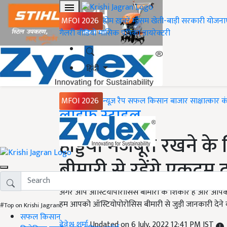
MFOI 2026
होम
ख़बरें
मौसम
खेती-बाड़ी
सरकारी योजना
गैलरी
वीडियो
मासिक पत्रिका
डायरेक्टरी
हिंदी
MFOI 2026
न्यूज़ रैप
सफल किसान
बाजार
साक्षात्कार
क
Home
लाइफ स्टाइल
हड्डियां मजबूत रखने क
बीमारी से रहेंगे एकदम द
अगर आप ऑस्टियोपोरोसिस बीमारी के शिकार हैं और आपकी हड्ड
हम आपको ऑस्टियोपोरोसिस बीमारी से जुड़ी जानकारी देने वाले
#Top on Krishi Jagran
सफल किसान
देवेश शर्मा
Updated on 6 July, 2022 12:41 PM IST