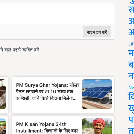
स
अ
आ
Li
म
ब
न
Ne
क
ख
प
त