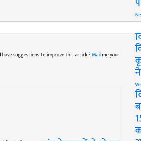
प
Ne
र
is
health tips
ऑस्टोपोरोसिस क्या होता है
व
क
and have suggestions to improve this article?
Mail
me your
क
न
We
द
ब
1
क
Ulcers: मुंह के छालों से हो गए