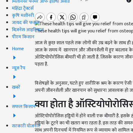
मिलेनियर फार्मर ऑफ इंडिया अवॉर्ड
महिंद्रा ट्रैक्टर्स
कृषि मशीनरी
जायद की फसल
बिज़नेस आइडियाज
These health tips will give you relief from osteo
पीएम किसान
आज से कुछ साल पहले तक लोगों की उम्र बढ़ने के साथ ही हड्डि
Home
आज के समय में खानपान और जीवनशैली में हुए बदलाव के कारण 
ऑस्टियोपोरोसिस बीमारी भी हो जाती है. जिसके कारण जीव
पड़ता है.
न्यूज़ रैप
विशेषज्ञों के अनुसार, घटते हुए शारीरिक श्रम के कारण ऐसी स
खबरें
अपनी जीवनशैली और खानपान को सुधारना आवश्यक हो जात
क्या होता है
ऑस्टियोपोरोसि
सफल किसान
ऑस्टियोपोरोसिस हड्डियों में होने वाली एक बीमारी है. इसक
हड्डियां के टूटने का भी खतरा बना रहता है. इस तरह की समस
सरकारी योजनाएं
साथ अपनी दिनचर्या में नियमित रूप से व्यायाम को शामिल 