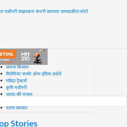
ार
मशीनरी
साक्षात्कार
कंपनी समाचार
सम्पादकीय
फोटो
op on Krishi Jagran
सफल किसान
मिलेनियर फार्मर ऑफ इंडिया अवॉर्ड
महिंद्रा ट्रैक्टर्स
कृषि मशीनरी
जायद की फसल
बिज़नेस आइडियाज
पीएम किसान
op Stories