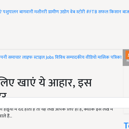
एं
पशुपालन
बागवानी
मशीनरी
ग्रामीण उद्योग
वेब स्टोरी
#FTB
सफल किसान
बाज
ंपनी समाचार
लाइफ स्टाइल
Jobs
विविध
सम्पादकीय
वीडियो
मासिक पत्रिका
#T
े लिए खाएं ये आहार, इस
ूर
ियों में दर्द होता है तो यह लेख आपके लिए ही है, क्योंकि इस लेख में
 हैं...
T