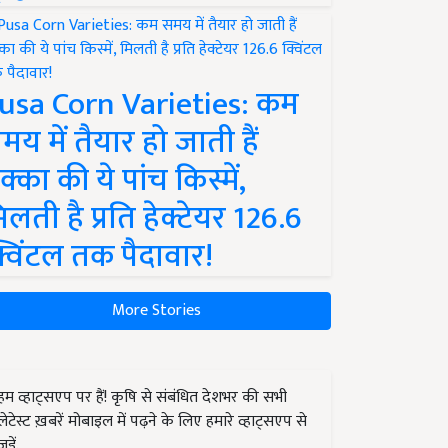
usa Corn Varieties: कम
मय में तैयार हो जाती हैं
क्का की ये पांच किस्में,
िलती है प्रति हेक्टेयर 126.6
्विंटल तक पैदावार!
More Stories
हम व्हाट्सएप पर हैं! कृषि से संबंधित देशभर की सभी
लेटेस्ट ख़बरें मोबाइल में पढ़ने के लिए हमारे व्हाट्सएप से
जुड़ें.