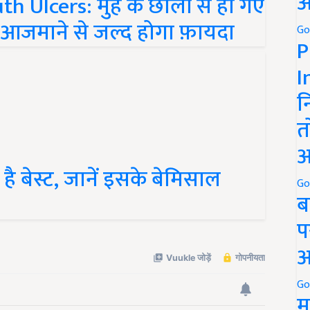
अ
को आजमाने से जल्द होगा फ़ायदा
Go
P
I
न
त
अ
ै बेस्ट, जानें इसके बेमिसाल
Go
ब
प
अ
Go
म