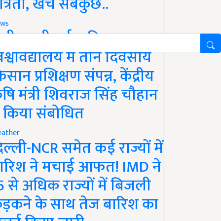
ात्रता, खर्च सबकुछ..
ws
ानी लक्ष्मीबाई कृषि
िश्वविद्यालय में तीन दिवसीय
िसान प्रशिक्षण संपन्न, केंद्रीय
ृषि मंत्री शिवराज सिंह चौहान
े किया संबोधित
ather
िल्ली-NCR समेत कई राज्यों में
ारिश ने मचाई आफत! IMD ने
5 से अधिक राज्यों में बिजली
ड़कने के साथ तेज बारिश का