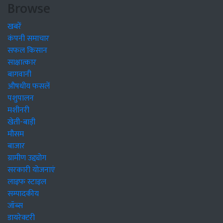
Browse
खबरें
कंपनी समाचार
सफल किसान
साक्षात्कार
बागवानी
औषधीय फसलें
पशुपालन
मशीनरी
खेती-बाड़ी
मौसम
बाजार
ग्रामीण उद्द्योग
सरकारी योजनाएं
लाइफ स्टाइल
सम्पादकीय
जॉब्स
डायरेक्टरी