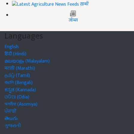
ख़बरें
जॉब्स
Languages
English
हिंदी (Hindi)
മലയാളം (Malayalam)
मराठी (Marathi)
தமிழ் (Tamil)
বাঙালি (Bengali)
ಕನ್ನಡ (Kannada)
ଓଡିଆ (Odia)
অসমীয়া (Asomiya)
ਪੰਜਾਬੀ
తెలుగు
ગુજરાતી