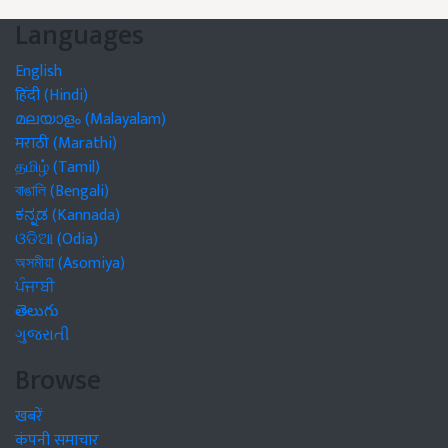
Languages
English
हिंदी (Hindi)
മലയാളം (Malayalam)
मराठी (Marathi)
தமிழ் (Tamil)
বাঙালি (Bengali)
ಕನ್ನಡ (Kannada)
ଓଡିଆ (Odia)
অসমীয়া (Asomiya)
ਪੰਜਾਬੀ
తెలుగు
ગુજરાતી
Browse
खबरें
कंपनी समाचार