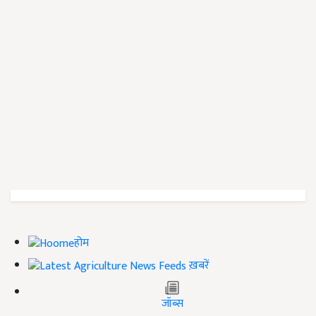
होम
ख़बरें
जॉब्स