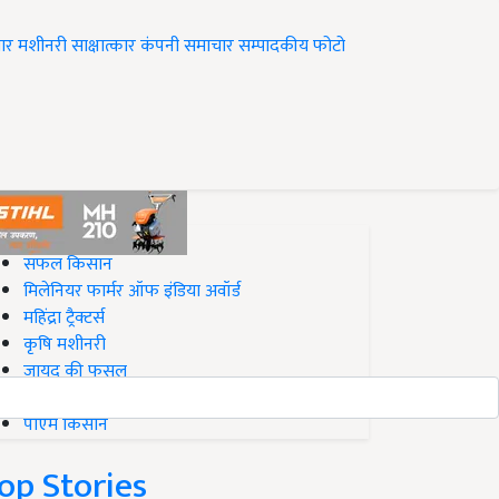
ार
मशीनरी
साक्षात्कार
कंपनी समाचार
सम्पादकीय
फोटो
op on Krishi Jagran
सफल किसान
मिलेनियर फार्मर ऑफ इंडिया अवॉर्ड
महिंद्रा ट्रैक्टर्स
कृषि मशीनरी
जायद की फसल
बिज़नेस आइडियाज
पीएम किसान
op Stories