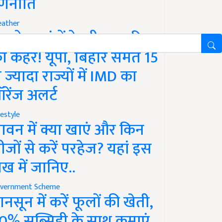
णनीति
ather
गले 12 घंटों के भीतर बारिश
ा कहर! यूपी, बिहार समेत 15
े ज्यादा राज्यों में IMD का
रेंज अलर्ट
festyle
ावन में क्या खाएं और किन
ीजों से करें परहेज? यहां इस
ेख में जानिए..
vernment Scheme
ानसून में करें फूलों की खेती,
0% सब्सिडी के साथ कमाएं