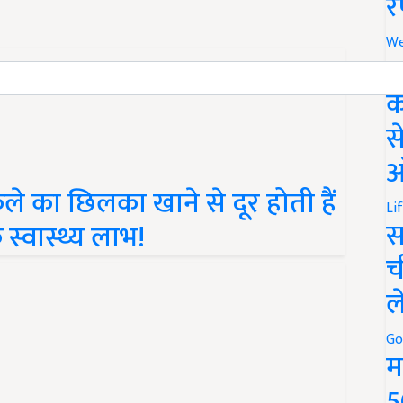
र
We
अ
क
स
ऑ
े का छिलका खाने से दूर होती हैं
Li
स
 स्वास्थ्य लाभ!
च
ल
Go
म
5