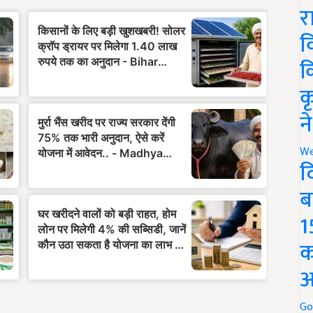
र
व
क
क
न
We
द
ब
1
क
अ
Go