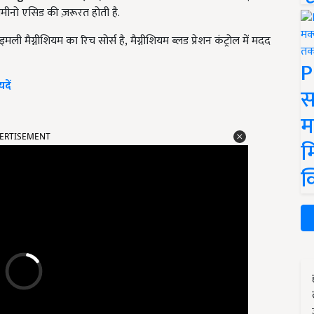
अमीनो एसिड की
ज़रूरत होती है.
इमली मैग्नीशियम का रिच सोर्स है
,
मैग्नीशियम ब्लड प्रेशन कंट्रोल में मदद
P
दें
स
म
ERTISEMENT
म
क