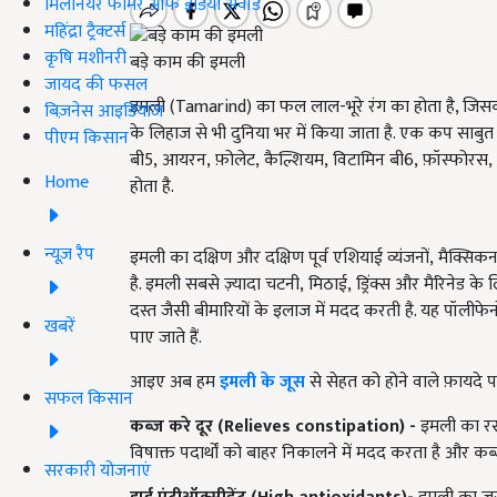
मिलेनियर फार्मर ऑफ इंडिया अवॉर्ड
महिंद्रा ट्रैक्टर्स
कृषि मशीनरी
बड़े काम की इमली
जायद की फसल
इमली
(
Tamarind)
का फल लाल-भूरे रंग का
होता है, जि
बिज़नेस आइडियाज
के लिहाज से भी दुनिया भर में किया जाता है. एक कप साबुत इ
पीएम किसान
बी
5,
आयरन
,
फ़ोलेट
,
कैल्शियम
,
विटामिन बी
6,
फ़ॉस्फोरस
,
Home
होता है.
न्यूज़ रैप
इमली का दक्षिण और दक्षिण पूर्व एशियाई व्यंजनों
,
मैक्सिकन 
है. इमली सबसे ज़्यादा चटनी
,
मिठाई
,
ड्रिंक्स और मैरिनेड के 
दस्त जैसी बीमारियों के इलाज में मदद करती है. यह पॉलीफेनोल
खबरें
पाए जाते हैं.
आइए अब हम
इमली के जूस
से सेहत को होने वाले फ़ायदे प
सफल किसान
कब्ज़ करे दूर
(Relieves constipation)
-
इमली का रस क
विषाक्त पदार्थों को बाहर निकालने में मदद करता है और कब
सरकारी योजनाएं