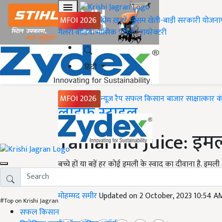
MFOI 2026
होम
ख़बरें
मौसम
खेती-बाड़ी
सरकारी योजना
गैलरी
वीडियो
मासिक पत्रिका
डायरेक्टरी
हिंदी
MFOI 2026
न्यूज़ रैप
सफल किसान
बाजार
साक्षात्कार
क
Home
लाइफ स्टाइल
Tamarind Juice: इमली 
बच्चे हों या बड़ें हर कोई इमली के स्वाद का दीवाना है. इ
जोकि हमारे शरीर के लिए काफी लाभकारी हैं.
मोहम्मद समीर
Updated on 2 October, 2023 10:54 A
#Top on Krishi Jagran
सफल किसान