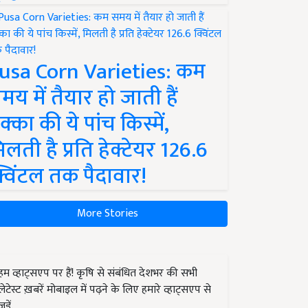
usa Corn Varieties: कम
मय में तैयार हो जाती हैं
क्का की ये पांच किस्में,
िलती है प्रति हेक्टेयर 126.6
्विंटल तक पैदावार!
More Stories
हम व्हाट्सएप पर हैं! कृषि से संबंधित देशभर की सभी
लेटेस्ट ख़बरें मोबाइल में पढ़ने के लिए हमारे व्हाट्सएप से
जुड़ें.