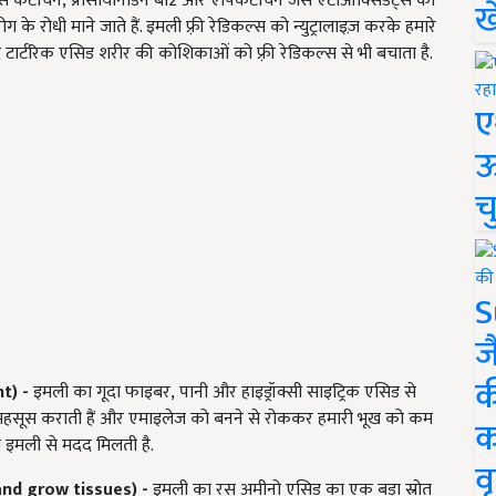
स कैटेचिन
,
प्रोसायनिडिन बी2 और एपिकेटचिन जैसे एंटीऑक्सिडेंट्स का
ख
ग के रोधी माने जाते हैं. इमली फ़्री रेडिकल्स को न्युट्रालाइज़ करके हमारे
 टार्टरिक एसिड शरीर की कोशिकाओं को फ़्री रेडिकल्स से भी बचाता है.
ए
ऊ
च
S
ज
क
ht)
-
इमली का गूदा फाइबर
,
पानी और हाइड्रॉक्सी साइट्रिक एसिड से
ुआ महसूस कराती हैं और एमाइलेज को बनने से रोककर हमारी भूख को कम
क
भी इमली से मदद मिलती है.
वृ
and grow tissues)
-
इमली का रस अमीनो एसिड का एक बड़ा स्रोत