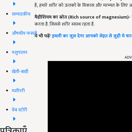
है
,
हमारे शरीर को ऊतकों के विकास और मरम्मत के लिए 
सम्पादकीय
मैग्नीशियम का स्रोत
(Rich source of magnesium)
-
करता है. जिससे शरीर स्वस्थ रहता है.
औषधीय फसलें
ये भी पढ़ेंः
इमली का जूस देगा आपको सेहत से जुड़ी ये फाय
पशुपालन
ADV
खेती-बाड़ी
मशीनरी
वेब स्टोरी
पत्रिकाएँ