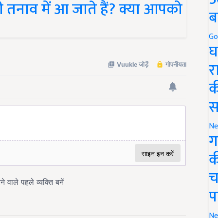
 तनाव में आ जाते हैं? क्या आपको
ब
Go
घ
र
क
स
Ne
ग
क
च
प
Ne