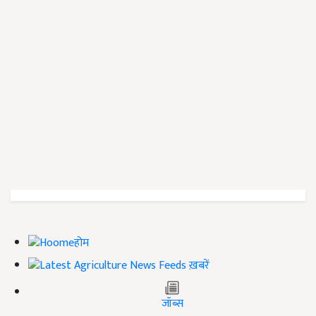
होम
ख़बरें
जॉब्स