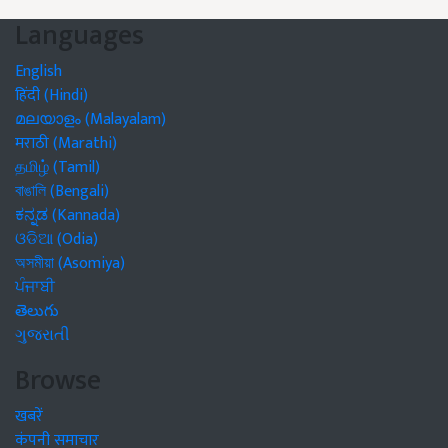
Languages
English
हिंदी (Hindi)
മലയാളം (Malayalam)
मराठी (Marathi)
தமிழ் (Tamil)
বাঙালি (Bengali)
ಕನ್ನಡ (Kannada)
ଓଡିଆ (Odia)
অসমীয়া (Asomiya)
ਪੰਜਾਬੀ
తెలుగు
ગુજરાતી
Browse
खबरें
कंपनी समाचार