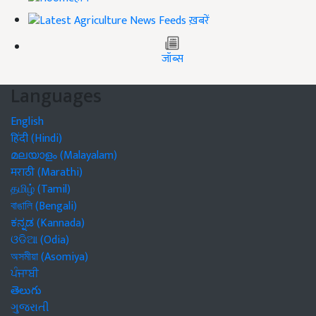
ख़बरें
जॉब्स
Languages
English
हिंदी (Hindi)
മലയാളം (Malayalam)
मराठी (Marathi)
தமிழ் (Tamil)
বাঙালি (Bengali)
ಕನ್ನಡ (Kannada)
ଓଡିଆ (Odia)
অসমীয়া (Asomiya)
ਪੰਜਾਬੀ
తెలుగు
ગુજરાતી