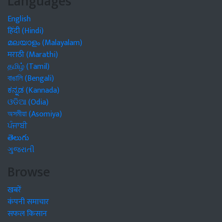
Languages
English
हिंदी (Hindi)
മലയാളം (Malayalam)
मराठी (Marathi)
தமிழ் (Tamil)
বাঙালি (Bengali)
ಕನ್ನಡ (Kannada)
ଓଡିଆ (Odia)
অসমীয়া (Asomiya)
ਪੰਜਾਬੀ
తెలుగు
ગુજરાતી
Browse
खबरें
कंपनी समाचार
सफल किसान