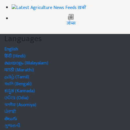
ख़बरें
जॉब्स
Languages
English
हिंदी (Hindi)
മലയാളം (Malayalam)
मराठी (Marathi)
தமிழ் (Tamil)
বাঙালি (Bengali)
ಕನ್ನಡ (Kannada)
ଓଡିଆ (Odia)
অসমীয়া (Asomiya)
ਪੰਜਾਬੀ
తెలుగు
ગુજરાતી