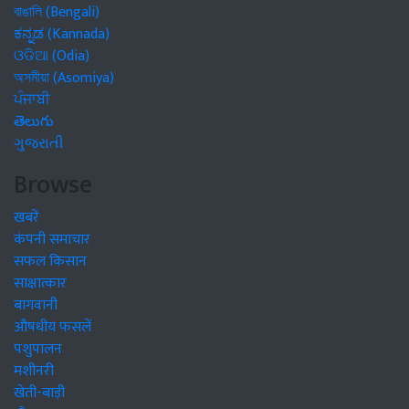
বাঙালি (Bengali)
ಕನ್ನಡ (Kannada)
ଓଡିଆ (Odia)
অসমীয়া (Asomiya)
ਪੰਜਾਬੀ
తెలుగు
ગુજરાતી
Browse
खबरें
कंपनी समाचार
सफल किसान
साक्षात्कार
बागवानी
औषधीय फसलें
पशुपालन
मशीनरी
खेती-बाड़ी