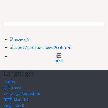
होम
ख़बरें
जॉब्स
Languages
English
हिंदी (Hindi)
മലയാളം (Malayalam)
मराठी (Marathi)
தமிழ் (Tamil)