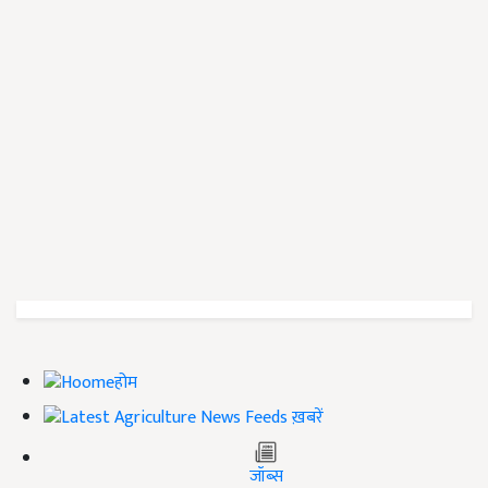
होम
ख़बरें
जॉब्स