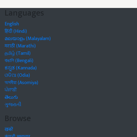
Languages
English
हिंदी (Hindi)
മലയാളം (Malayalam)
मराठी (Marathi)
தமிழ் (Tamil)
বাঙালি (Bengali)
ಕನ್ನಡ (Kannada)
ଓଡିଆ (Odia)
অসমীয়া (Asomiya)
ਪੰਜਾਬੀ
తెలుగు
ગુજરાતી
Browse
खबरें
कंपनी समाचार