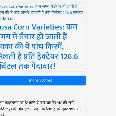
usa Corn Varieties: कम
मय में तैयार हो जाती हैं
क्का की ये पांच किस्में,
िलती है प्रति हेक्टेयर 126.6
्विंटल तक पैदावार!
More Stories
हम व्हाट्सएप पर हैं! कृषि से संबंधित देशभर की सभी
लेटेस्ट ख़बरें मोबाइल में पढ़ने के लिए हमारे व्हाट्सएप से
जुड़ें.