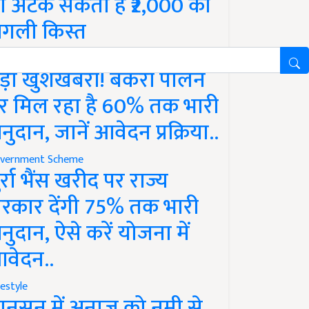
ो अटक सकती है ₹2,000 की
गली किस्त
vernment Scheme
ड़ी खुशखबरी! बकरी पालन
र मिल रहा है 60% तक भारी
नुदान, जानें आवेदन प्रक्रिया..
vernment Scheme
ुर्रा भैंस खरीद पर राज्य
रकार देंगी 75% तक भारी
नुदान, ऐसे करें योजना में
वेदन..
festyle
ानसून में अनाज को नमी से