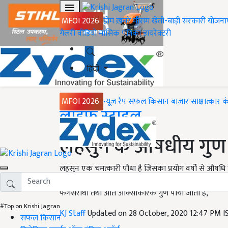
MFOI 2026
होम
ख़बरें
मौसम
खेती-बाड़ी
सरकारी योजना
गैलरी
वीडियो
मासिक पत्रिका
डायरेक्टरी
हिंदी
MFOI 2026
न्यूज़ रैप
सफल किसान
बाजार
साक्षात्कार
क
Home
लाइफ स्टाइल
लहसुन के औषधीय गुण
लहसुन एक चमत्कारी पौधा है जिसका प्रयोग वर्षों से औषधि के र
जिसके कारण इसमें तीखापन होता है. लहसुन में एक अति आवश
फंगसरोधी तथा अति आक्सीकारक गुण पाया जाता है,
#Top on Krishi Jagran
KJ Staff
Updated on 28 October, 2020 12:47 PM 
सफल किसान