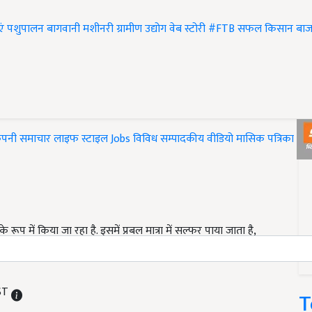
एं
पशुपालन
बागवानी
मशीनरी
ग्रामीण उद्योग
वेब स्टोरी
#FTB
सफल किसान
बाज
ंपनी समाचार
लाइफ स्टाइल
Jobs
विविध
सम्पादकीय
वीडियो
मासिक पत्रिका
#T
ूप में किया जा रहा है. इसमें प्रबल मात्रा में सल्फर पाया जाता है,
्यक तत्व एलिसिन होता है, जिसमें बैक्टीरियारोधी, वायरसरोधी,
IST
T