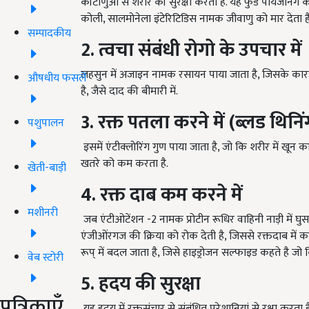
कीटाणुओं से शरीर की सुरक्षा करता है. यह फुड पायजनिंग की 
कोली, सालमोनेला इंटेरिटिडिस नामक जीवाणु को मार देता है,
सम्पादकीय
2. त्वचा संबंधी रोगो के उपचार में
लहसुन में अजाइन नामक रसायन पाया जाता है, जिसके कारण इ
औषधीय फसलें
है, जैसे दाद की बीमारी में.
3. रक्त पतला करने में (ब्लड थिनिं
पशुपालन
इसमें एंटीक्लोरिंग गुण पाया जाता है, जो कि शरीर में खून
खतरे को कम करता है.
खेती-बाड़ी
4. रक्त दाब कम करने में
मशीनरी
जब एंटीओटेंशन -2 नामक प्रोटीन रूधिर वाहिनी नाड़ी में घुस
एंजीओंरगज की क्रिया को रोक देती है, जिससे रक्तदाब में क
रूप् में बदल जाता है, जिसे हाइड्रोजन सल्फाइड कहते है ज
वेब स्टोरी
5. हदय की सुरक्षा
पत्रिकाएँ
यह हदय में रक्तसंचार से संबंधित परेशानियां से रक्षा करता ह