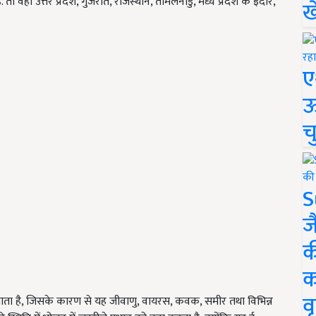
ो वहीं उत्तर प्रदेश, गुजरात, राजस्थान, तमिलनाडु, मध्य प्रदेश के इंदौर,
ख
ए
ऊ
च
S
ज
क
क
वृ
 जाता है, जिसके कारण से यह जीवाणु, वायरस, कवक, समीर तथा विभिन्न