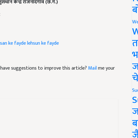
ब
c
We
W
asan ke fayde
lehsun ke fayde
त
भ
nd have suggestions to improve this article?
Mail
me your
ज
च
Su
S
ज
ब
ज