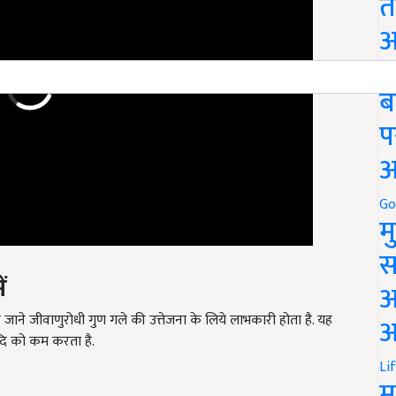
त
अ
Go
ब
प
अ
Go
म
स
ं
अ
 जाने जीवाणुरोधी गुण गले की उत्तेजना के लिये लाभकारी होता है. यह
दि को कम करता है.
आ
Li
म
 डायबिटिज में रक्त के शुगर स्तर को नियंत्रित करता है.