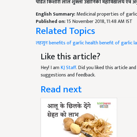
English Summary:
Medicinal properties of garli
Published on:
15 November 2018, 11:48 AM IST
Related Topics
लहसुन
benefits of garlic
health benefit of garlic
l
Like this article?
Hey! I am
KJ Staff
. Did you liked this article a
suggestions and feedback.
Read next