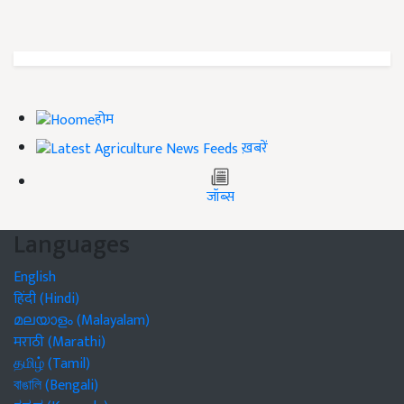
होम
ख़बरें
जॉब्स
Languages
English
हिंदी (Hindi)
മലയാളം (Malayalam)
मराठी (Marathi)
தமிழ் (Tamil)
বাঙালি (Bengali)