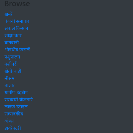
Browse
खबरें
कंपनी समाचार
सफल किसान
साक्षात्कार
बागवानी
औषधीय फसलें
पशुपालन
मशीनरी
खेती-बाड़ी
मौसम
बाजार
ग्रामीण उद्द्योग
सरकारी योजनाएं
लाइफ स्टाइल
सम्पादकीय
जॉब्स
डायरेक्टरी