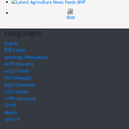
ख़बरें
जॉब्स
Languages
English
हिंदी (Hindi)
മലയാളം (Malayalam)
मराठी (Marathi)
தமிழ் (Tamil)
বাঙালি (Bengali)
ಕನ್ನಡ (Kannada)
ଓଡିଆ (Odia)
অসমীয়া (Asomiya)
ਪੰਜਾਬੀ
తెలుగు
ગુજરાતી