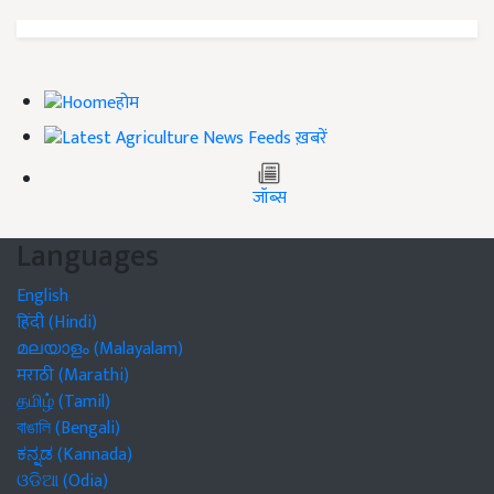
होम
ख़बरें
जॉब्स
Languages
English
हिंदी (Hindi)
മലയാളം (Malayalam)
मराठी (Marathi)
தமிழ் (Tamil)
বাঙালি (Bengali)
ಕನ್ನಡ (Kannada)
ଓଡିଆ (Odia)