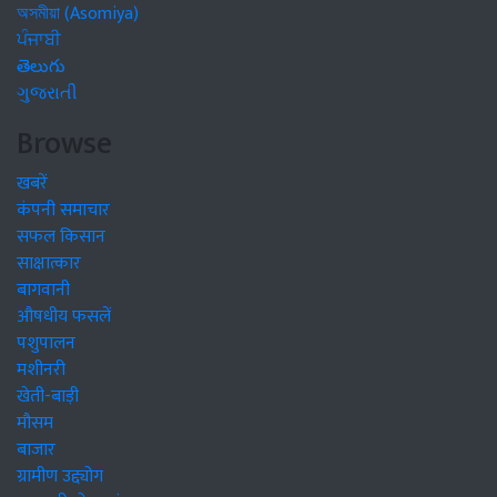
অসমীয়া (Asomiya)
ਪੰਜਾਬੀ
తెలుగు
ગુજરાતી
Browse
खबरें
कंपनी समाचार
सफल किसान
साक्षात्कार
बागवानी
औषधीय फसलें
पशुपालन
मशीनरी
खेती-बाड़ी
मौसम
बाजार
ग्रामीण उद्द्योग