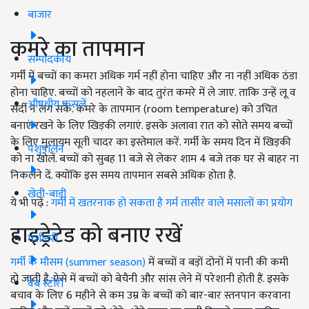
बाजार
कमरे का तापमान
सम्पादकीय
गर्मी में बच्चों का कमरा अधिक गर्म नहीं होना चाहिए और ना नहीं अधिक ठंडा
होना चाहिए. बच्चों को नहलाने के बाद तुरंत कमरे में ले जाए. ताकि उन्हें लू व
औषधीय फसलें
सर्दी न लग सके. कमरे के तापमान (room temperature) को उचित
बनाएं रखने के लिए खिड़की लगाएं. इसके अलावा रात को सोते समय बच्चों
के लिए मुलायम सूती चादर का इस्तेमाल करें. गर्मी के समय दिन में खिड़की
पशुपालन
को ना खोलें. बच्चों को सुबह 11 बजे से लेकर शाम 4 बजे तक घर से बाहर ना
निकलने दें. क्योंकि इस समय तापमान सबसे अधिक होता है.
खेती-बाड़ी
ये भी पढ़ें :
गर्मी में खतरनाक हो सकता है गर्म तासीर वाले मसालों का प्रयोग
हाइड्रेटेड को बनाए रखें
मशीनरी
गर्मी के मौसम (summer season)
में बच्चों व बड़ों दोनों में पानी की कमी
हो जाती है. ऐसे में बच्चों को बेचैनी और सांस लेने में परेशानी होती हैं. इसके
वेब स्टोरी
बचाव के लिए 6 महीने से कम उम्र के बच्चों को बार-बार स्तनपान करवाना