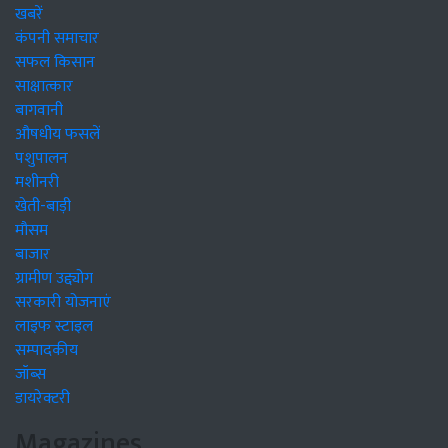
खबरें
कंपनी समाचार
सफल किसान
साक्षात्कार
बागवानी
औषधीय फसलें
पशुपालन
मशीनरी
खेती-बाड़ी
मौसम
बाजार
ग्रामीण उद्द्योग
सरकारी योजनाएं
लाइफ स्टाइल
सम्पादकीय
जॉब्स
डायरेक्टरी
Magazines