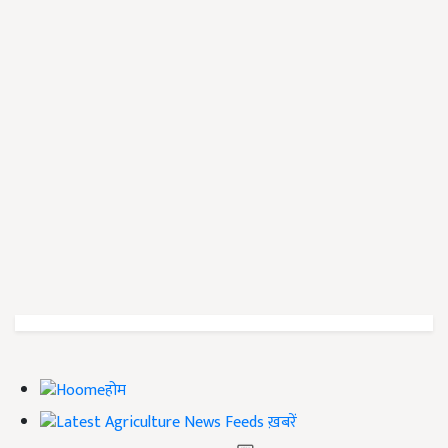
होम
ख़बरें