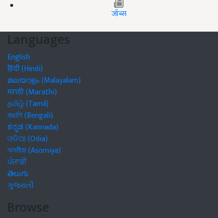
जॉब्स
Languages
English
हिंदी (Hindi)
മലയാളം (Malayalam)
मराठी (Marathi)
தமிழ் (Tamil)
বাঙালি (Bengali)
ಕನ್ನಡ (Kannada)
ଓଡିଆ (Odia)
অসমীয়া (Asomiya)
ਪੰਜਾਬੀ
తెలుగు
ગુજરાતી
Browse