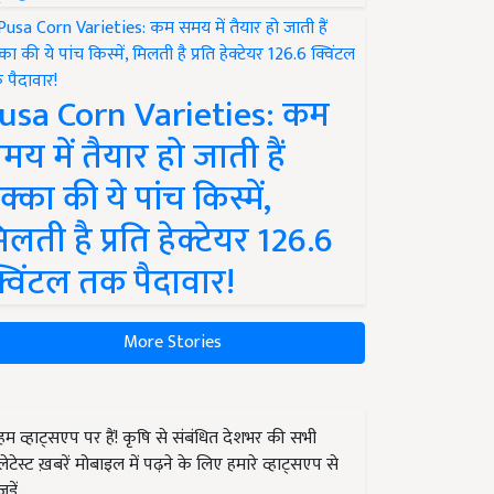
usa Corn Varieties: कम
मय में तैयार हो जाती हैं
क्का की ये पांच किस्में,
िलती है प्रति हेक्टेयर 126.6
्विंटल तक पैदावार!
More Stories
हम व्हाट्सएप पर हैं! कृषि से संबंधित देशभर की सभी
लेटेस्ट ख़बरें मोबाइल में पढ़ने के लिए हमारे व्हाट्सएप से
जुड़ें.