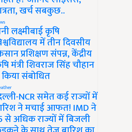
ात्रता, खर्च सबकुछ..
ws
ानी लक्ष्मीबाई कृषि
िश्वविद्यालय में तीन दिवसीय
िसान प्रशिक्षण संपन्न, केंद्रीय
ृषि मंत्री शिवराज सिंह चौहान
े किया संबोधित
ather
िल्ली-NCR समेत कई राज्यों में
ारिश ने मचाई आफत! IMD ने
5 से अधिक राज्यों में बिजली
ड़कने के साथ तेज बारिश का