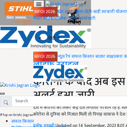
MFOI 2026
होम
ख़बरें
मौसम
खेती-बाड़ी
सरकारी योजना
गैलरी
वीडियो
मासिक पत्रिका
डायरेक्टरी
हिंदी
MFOI 2026
न्यूज़ रैप
सफल किसान
बाजार
साक्षात्कार
क
Home
लाइफ स्टाइल
कोरोना के बाद अब इस 
अलर्ट हुआ जारी
देश में कोरोना को लेकर कई देश लगातार परेशान रहे हैं. स
कोरोना से दुनिया को निजात मिली तो निपाह वायरस ने देश को
#Top on Krishi Jagran
सफल किसान
प्रबोध अवस्थी
Updated on 14 September, 2023 8:01