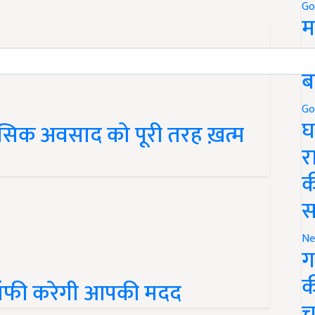
Go
म
5
ब
Go
घ
सिक अवसाद को पूरी तरह ख़त्म
र
क
स
Ne
ग
क
 कॉफी करेगी आपकी मदद
च