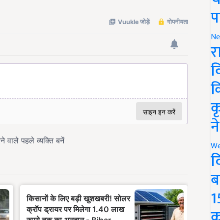
प
Ne
र
व
क
क
न
We
द
ब
1
क