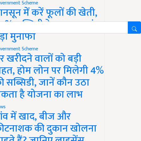
vernment Scheme
ानसून में करें फूलों की खेती,
0% सब्सिडी के साथ कमाएं
ड़ा मुनाफा
vernment Scheme
र खरीदने वालों को बड़ी
ाहत, होम लोन पर मिलेगी 4%
ी सब्सिडी, जानें कौन उठा
कता है योजना का लाभ
ws
ांव में खाद, बीज और
ीटनाशक की दुकान खोलना
ाहते हैं? जानिए लाइसेंस,