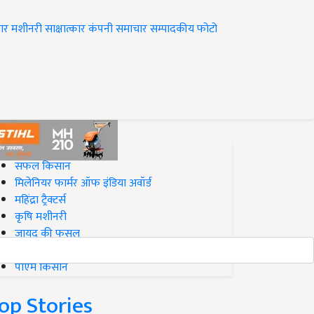
ार
मशीनरी
साक्षात्कार
कंपनी समाचार
सम्पादकीय
फोटो
op on Krishi Jagran
सफल किसान
मिलेनियर फार्मर ऑफ इंडिया अवॉर्ड
महिंद्रा ट्रैक्टर्स
कृषि मशीनरी
जायद की फसल
बिज़नेस आइडियाज
पीएम किसान
op Stories