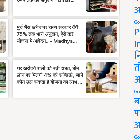
अ
Go
P
I
न
त
अ
Go
ब
प
अ
Go