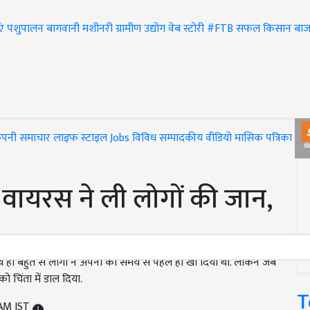
एं
पशुपालन
बागवानी
मशीनरी
ग्रामीण उद्योग
वेब स्टोरी
#FTB
सफल किसान
बाज
ंपनी समाचार
लाइफ स्टाइल
Jobs
विविध
सम्पादकीय
वीडियो
मासिक पत्रिका
#T
वायरस ने ली लोगों की जान,
ाथ ही बहुत से लोगों ने अपनों को समय से पहले ही खो दिया था. लेकिन जब
 चिंता में डाल दिया.
T
 AM IST