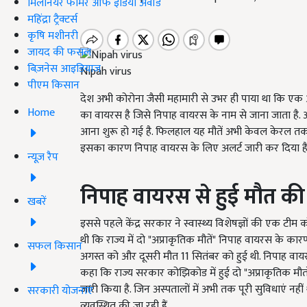
मिलेनियर फार्मर ऑफ इंडिया अवॉर्ड
महिंद्रा ट्रैक्टर्स
कृषि मशीनरी
जायद की फसल
बिज़नेस आइडियाज
Nipah virus
पीएम किसान
देश अभी कोरोना जैसी महामारी से उभर ही पाया था कि एक औ
Home
का वायरस है जिसे निपाह वायरस के नाम से जाना जाता है
आना शुरू हो गई है. फिलहाल यह मौतें अभी केवल केरल तक ही
इसका कारण निपाह वायरस के लिए अलर्ट जारी कर दिया है
न्यूज़ रैप
निपाह वायरस से हुई मौत की प
खबरें
इससे पहले केंद्र सरकार ने स्वास्थ्य विशेषज्ञों की एक टीम को क
थी कि राज्य में दो "अप्राकृतिक मौतें" निपाह वायरस के क
सफल किसान
अगस्त को और दूसरी मौत 11 सितंबर को हुई थी. निपाह वायरस
कहा कि राज्य सरकार कोझिकोड में हुई दो "अप्राकृतिक मौतो
जारी किया है. जिन अस्पतालों में अभी तक पूरी सुविधाएं नही
सरकारी योजनाएं
व्यवस्थित की जा रही हैं.