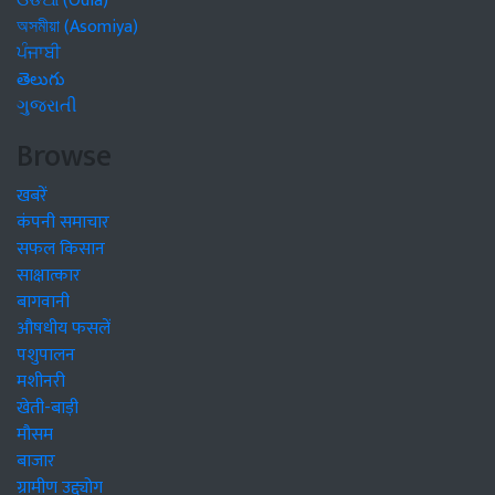
ଓଡିଆ (Odia)
অসমীয়া (Asomiya)
ਪੰਜਾਬੀ
తెలుగు
ગુજરાતી
Browse
खबरें
कंपनी समाचार
सफल किसान
साक्षात्कार
बागवानी
औषधीय फसलें
पशुपालन
मशीनरी
खेती-बाड़ी
मौसम
बाजार
ग्रामीण उद्द्योग