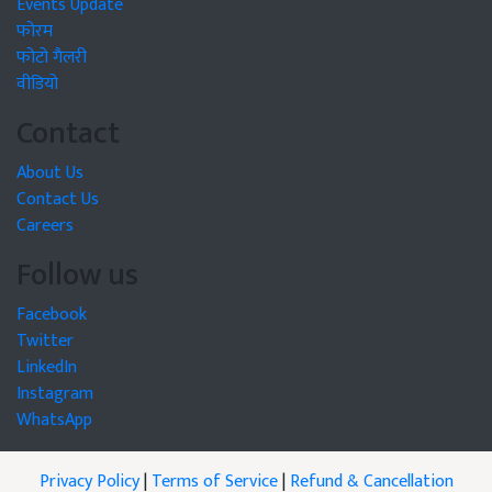
Events Update
फोरम
फोटो गैलरी
वीडियो
Contact
About Us
Contact Us
Careers
Follow us
Facebook
Twitter
LinkedIn
Instagram
WhatsApp
Privacy Policy
|
Terms of Service
|
Refund & Cancellation