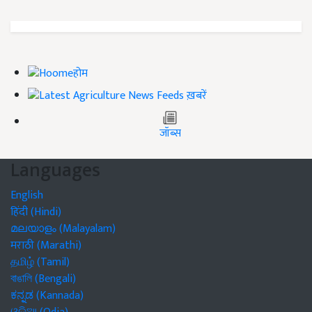
होम
ख़बरें
जॉब्स
Languages
English
हिंदी (Hindi)
മലയാളം (Malayalam)
मराठी (Marathi)
தமிழ் (Tamil)
বাঙালি (Bengali)
ಕನ್ನಡ (Kannada)