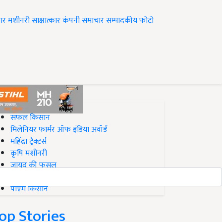
ार
मशीनरी
साक्षात्कार
कंपनी समाचार
सम्पादकीय
फोटो
op on Krishi Jagran
सफल किसान
मिलेनियर फार्मर ऑफ इंडिया अवॉर्ड
महिंद्रा ट्रैक्टर्स
कृषि मशीनरी
जायद की फसल
बिज़नेस आइडियाज
पीएम किसान
op Stories