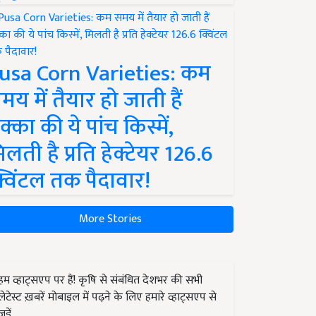
usa Corn Varieties: कम
मय में तैयार हो जाती हैं
क्का की ये पांच किस्में,
िलती है प्रति हेक्टेयर 126.6
्विंटल तक पैदावार!
More Stories
हम व्हाट्सएप पर हैं! कृषि से संबंधित देशभर की सभी
लेटेस्ट ख़बरें मोबाइल में पढ़ने के लिए हमारे व्हाट्सएप से
जुड़ें.