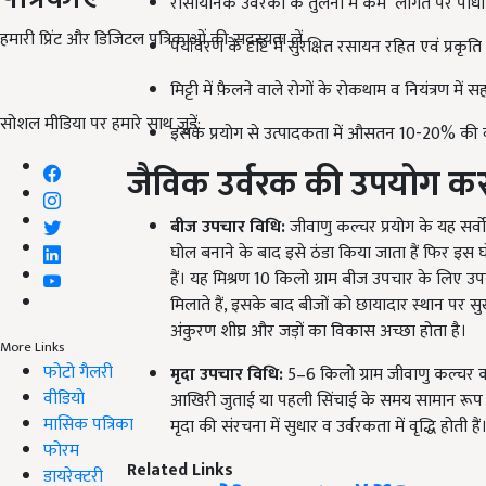
रासायनिक उर्वरको के तुलना में कम लागत पर पौधों 
हमारी प्रिंट और डिजिटल पत्रिकाओं की सदस्यता लें
पर्यावरण के दृष्टि में सुरक्षित रसायन रहित एवं प्रकृति 
मिट्टी में फ़ैलने वाले रोगों के रोकथाम व नियंत्रण में स
सोशल मीडिया पर हमारे साथ जुड़ें:
इसके प्रयोग से उत्पादकता में औसतन 10-20% की वृद्
जैविक उर्वरक की उपयोग करन
बीज उपचार विधि:
जीवाणु कल्चर प्रयोग के यह सर्वो
घोल बनाने के बाद इसे ठंडा किया जाता हैं फिर इस घो
हैं। यह मिश्रण 10 किलो ग्राम बीज उपचार के लिए उ
मिलाते हैं, इसके बाद बीजों को छायादार स्थान पर सु
अंकुरण शीघ्र और जड़ों का विकास अच्छा होता है।
More Links
फोटो गैलरी
मृदा उपचार विधि:
5–6 किलो ग्राम जीवाणु कल्चर को 
वीडियो
आखिरी जुताई या पहली सिंचाई के समय सामान रूप से ख
मासिक पत्रिका
मृदा की संरचना में सुधार व उर्वरकता में वृद्धि होती हैं
फोरम
Related Links
डायरेक्टरी