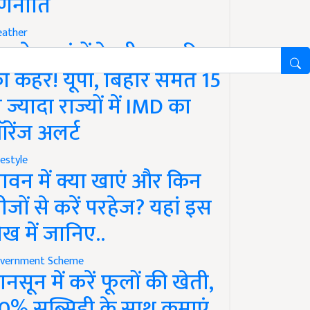
णनीति
ather
गले 12 घंटों के भीतर बारिश
ा कहर! यूपी, बिहार समेत 15
े ज्यादा राज्यों में IMD का
रेंज अलर्ट
festyle
ावन में क्या खाएं और किन
ीजों से करें परहेज? यहां इस
ेख में जानिए..
vernment Scheme
ानसून में करें फूलों की खेती,
0% सब्सिडी के साथ कमाएं