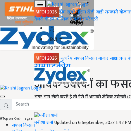
MFOI 2026
होम
ख़बरें
मौसम
खेती-बाड़ी
सरकारी योजना
गैलरी
वीडियो
मासिक पत्रिका
डायरेक्टरी
हिंदी
MFOI 2026
न्यूज़ रैप
सफल किसान
बाजार
साक्षात्कार
क
Home
सम्पादकीय
जैविक उर्वरकों का फसलो
अगर आप खेती करते हैं तो ऐसे में आपको जैविक उर्वरकों (O
और अच्छी फसल के साथ ज्यादा उपज मिल सके...
#Top on Krishi Jagran
मनीशा शर्मा
Updated on 6 September, 2023 1:42 P
सफल किसान