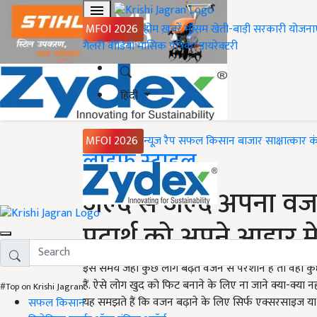
MFOI 2026
होम
ख़बरें
मौसम
खेती-बाड़ी
सरकारी योजना
गैलरी
वीडियो
मासिक पत्रिका
डायरेक्टरी
हिंदी
MFOI 2026
न्यूज़ रैप
सफल किसान
बाजार
साक्षात्कार
क
Home
लाइफ स्टाइल
जल्द से जल्द अपना वजन
पदार्थ को अपने आहार म
इस समय जहां कुछ लोग बढ़ते वजन से परेशान हैं तो वही क
हैं. ऐसे लोग खुद को फिट बनाने के लिए ना जाने क्या-क्या 
#Top on Krishi Jagran
यह समझते हैं कि वजन बढ़ाने के लिए सिर्फ एक्सरसाइज या 
सफल किसान