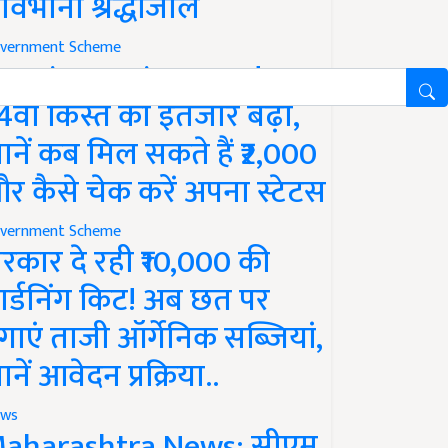
ावभीनी श्रद्धांजलि
vernment Scheme
M Kisan Yojana Update:
4वीं किस्त का इंतजार बढ़ा,
ानें कब मिल सकते हैं ₹2,000
र कैसे चेक करें अपना स्टेटस
vernment Scheme
रकार दे रही ₹10,000 की
ार्डनिंग किट! अब छत पर
गाएं ताजी ऑर्गेनिक सब्जियां,
ानें आवेदन प्रक्रिया..
ws
aharashtra News: सीएम