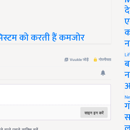
द
ए
क
सिस्टम को करती हैं कमजोर
न
Li
ब
न
आ
Ne
ग
स
ल