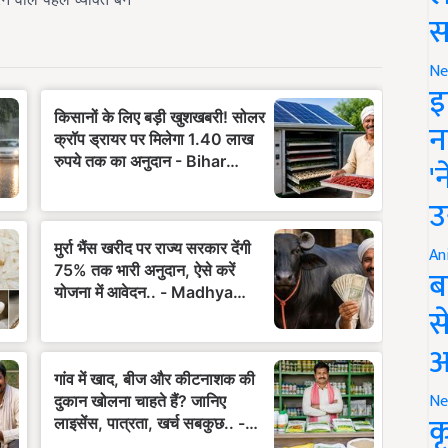
स
Ne
इ
न
'
उ
An
ब
स
आ
Ne
क