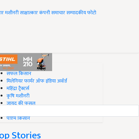
ार
मशीनरी
साक्षात्कार
कंपनी समाचार
सम्पादकीय
फोटो
op on Krishi Jagran
सफल किसान
मिलेनियर फार्मर ऑफ इंडिया अवॉर्ड
महिंद्रा ट्रैक्टर्स
कृषि मशीनरी
जायद की फसल
बिज़नेस आइडियाज
पीएम किसान
op Stories