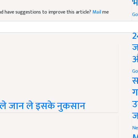
भ
 and have suggestions to improve this article?
Mail
me
Go
P
2
ज
औ
Go
स
ग
उ
पहले जान ले इसके नुकसान
ज
Ne
M