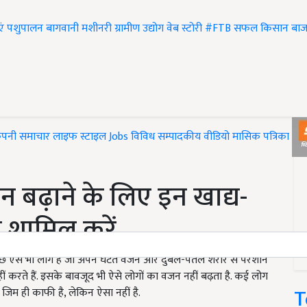
एं
पशुपालन
बागवानी
मशीनरी
ग्रामीण उद्योग
वेब स्टोरी
#FTB
सफल किसान
बाज
ंपनी समाचार
लाइफ स्टाइल
Jobs
विविध
सम्पादकीय
वीडियो
मासिक पत्रिका
#T
 बढ़ाने के लिए इन खाद्य-
े शामिल करें
ुछ ऐसे भी लोग है जो अपने घटते वजन और दुबले-पतले शरीर से परेशान
नहीं करते हैं. इसके बावजूद भी ऐसे लोगों का वजन नहीं बढ़ता है. कई लोग
T
जिम ही काफी है, लेकिन ऐसा नहीं है.