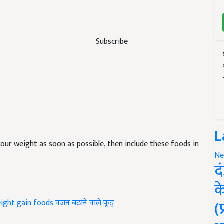
Subscribe
L
your weight as soon as possible, then include these foods in
Ne
द
क
(
ight gain foods
वजन बढ़ाने वाले फूड्