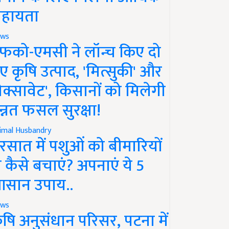
हायता
ws
फको-एमसी ने लॉन्च किए दो
ए कृषि उत्पाद, 'मित्सुकी' और
नेक्सावेट', किसानों को मिलेगी
न्नत फसल सुरक्षा!
imal Husbandry
रसात में पशुओं को बीमारियों
े कैसे बचाएं? अपनाएं ये 5
सान उपाय..
ws
ृषि अनुसंधान परिसर, पटना में