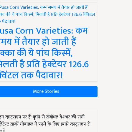
usa Corn Varieties: कम
मय में तैयार हो जाती हैं
क्का की ये पांच किस्में,
िलती है प्रति हेक्टेयर 126.6
्विंटल तक पैदावार!
More Stories
हम व्हाट्सएप पर हैं! कृषि से संबंधित देशभर की सभी
लेटेस्ट ख़बरें मोबाइल में पढ़ने के लिए हमारे व्हाट्सएप से
जुड़ें.