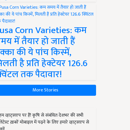
usa Corn Varieties: कम
मय में तैयार हो जाती हैं
क्का की ये पांच किस्में,
िलती है प्रति हेक्टेयर 126.6
्विंटल तक पैदावार!
More Stories
हम व्हाट्सएप पर हैं! कृषि से संबंधित देशभर की सभी
लेटेस्ट ख़बरें मोबाइल में पढ़ने के लिए हमारे व्हाट्सएप से
जुड़ें.