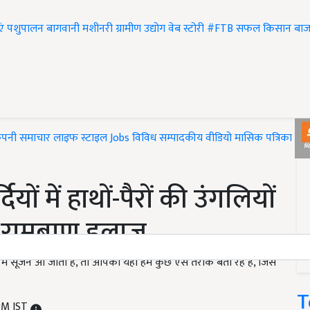
एं
पशुपालन
बागवानी
मशीनरी
ग्रामीण उद्योग
वेब स्टोरी
#FTB
सफल किसान
बाज
ंपनी समाचार
लाइफ स्टाइल
Jobs
विविध
सम्पादकीय
वीडियो
मासिक पत्रिका
#T
 में हाथों-पैरों की उंगलियों
ा रामबाण इलाज
 में सूजन आ जाती है, तो आपको यहां हम कुछ ऐसे तरीके बता रहे हैं, जिसे
T
 PM IST