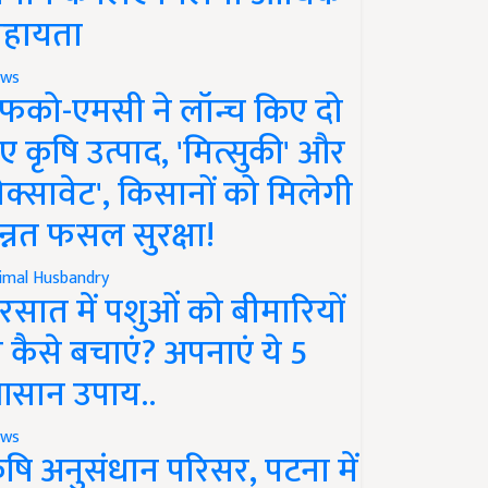
हायता
ws
फको-एमसी ने लॉन्च किए दो
ए कृषि उत्पाद, 'मित्सुकी' और
नेक्सावेट', किसानों को मिलेगी
न्नत फसल सुरक्षा!
imal Husbandry
रसात में पशुओं को बीमारियों
े कैसे बचाएं? अपनाएं ये 5
सान उपाय..
ws
ृषि अनुसंधान परिसर, पटना में