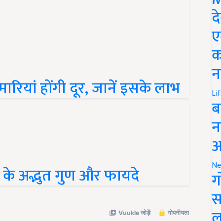
द
ए
क
न
ीमारियां होंगी दूर, जानें इसके लाभ
Li
ब
न
आ
े अद्भुत गुण और फायदे
Ne
ग
स
ल