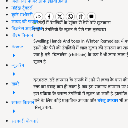
मिलेनियर फार्मर ऑफ इंडिया अवॉर्ड
महिंद्रा ट्रैक्टर्स
कृषि मशीनरी
जायद की फसल
बिज़नेस आइडियाज
सर्दी में उंगलियों के सूजन से ऐसे पाएं छूटकारा
पीएम किसान
Swelling Hands And toes in Winter Remedies:
भीषण
Home
हाथों और पैरों की उंगलियों में लाल सूजन की समस्या का सामना
एक हैं. इसे
'
चिलब्लेन
'
(
chilblain
) के रूप में भी जाना जाता ह
सूजन है.
न्यूज़ रैप
दरअसल, ठंडे तापमान के संपर्क में आने से त्वचा के पास की 
खबरें
रक्त का प्रवाह कम हो जाता है. जब हम सामान्य तापमान पर लौ
इस प्रक्रिया के कारण उंगलियों में सूजन आ जाती है. हालां
पाने के लिए कोई प्राकृतिक उपचार और
घरेलू उपचार
भी आज
सफल किसान
घरेलू उपाय...
सरकारी योजनाएं