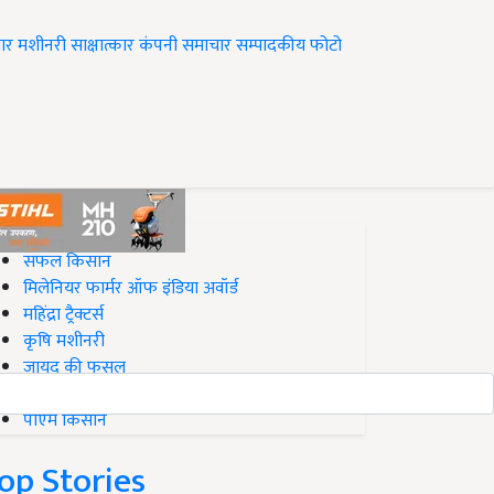
ार
मशीनरी
साक्षात्कार
कंपनी समाचार
सम्पादकीय
फोटो
op on Krishi Jagran
सफल किसान
मिलेनियर फार्मर ऑफ इंडिया अवॉर्ड
महिंद्रा ट्रैक्टर्स
कृषि मशीनरी
जायद की फसल
बिज़नेस आइडियाज
पीएम किसान
op Stories