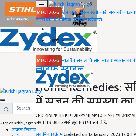
MFOI 2026
होम
ख़बरें
मौसम
खेती-बाड़ी
सरकारी योजना
गैलरी
वीडियो
मासिक पत्रिका
डायरेक्टरी
हिंदी
MFOI 2026
न्यूज़ रैप
सफल किसान
बाजार
साक्षात्कार
क
Home
लाइफ स्टाइल
Home Remedies: सर्दियों
में सूजन की समस्या क
अगर सर्दी के मौसम में आपके भी हाथों और पैरों की उंगलियों
अपनाकर आप इससे छूटकारा पा सकते हैं.
#Top on Krishi Jagran
सफल किसान
अनामिका प्रीतम
Updated on 12 January, 2023 12:04