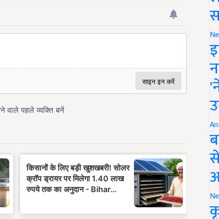
स
Ne
इ
न
'
उ
An
ब
स
आ
Ne
क