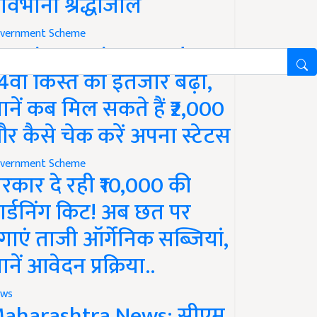
ावभीनी श्रद्धांजलि
vernment Scheme
M Kisan Yojana Update:
4वीं किस्त का इंतजार बढ़ा,
ानें कब मिल सकते हैं ₹2,000
र कैसे चेक करें अपना स्टेटस
vernment Scheme
रकार दे रही ₹10,000 की
ार्डनिंग किट! अब छत पर
गाएं ताजी ऑर्गेनिक सब्जियां,
ानें आवेदन प्रक्रिया..
ws
aharashtra News: सीएम