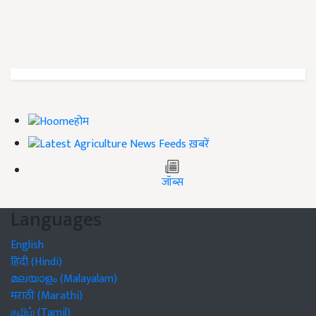
होम
ख़बरें
जॉब्स
Languages
English
हिंदी (Hindi)
മലയാളം (Malayalam)
मराठी (Marathi)
தமிழ் (Tamil)