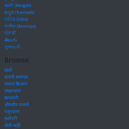
বাঙালি (Bengali)
ಕನ್ನಡ (Kannada)
ଓଡିଆ (Odia)
অসমীয়া (Asomiya)
ਪੰਜਾਬੀ
తెలుగు
ગુજરાતી
Browse
खबरें
कंपनी समाचार
सफल किसान
साक्षात्कार
बागवानी
औषधीय फसलें
पशुपालन
मशीनरी
खेती-बाड़ी